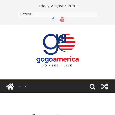
Skip
Friday, August 7, 2026
to
Latest:
content