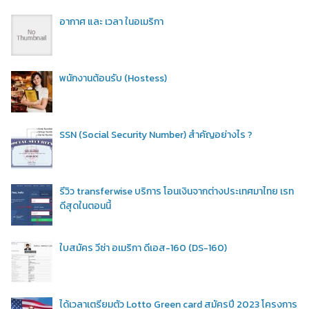
อากาศ และ เวลา ในอเมริกา
พนักงานต้อนรับ (Hostess)
SSN (Social Security Number) สำคัญอย่างไร ?
รีวิว transferwise บริการ โอนเงินจากต่างประเทศมาไทย เรท
ดีสุดในตอนนี้
ใบสมัคร วีซ่า อเมริกา ดีเอส-160 (DS-160)
ได้เวลาเตรียมตัว Lotto Green card สมัครปี 2023 โครงการ