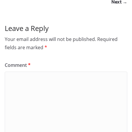
Next →
Leave a Reply
Your email address will not be published.
Required
fields are marked
*
Comment
*