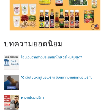
บทความยอดนิยม
โอนเงินจากต่างประเทศมาไทย วิธีไหนคุ้มสุด?
10 เว็บไซต์หาคู่ในอเมริกา มีบทบาทมากกับคนอเมริกัน
หางานในอเมริกา