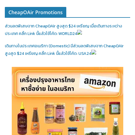
CheapOAir Promotions
ส่วนลดพิเสษจาก CheapOAir สูงสุด $24 เหรียญ เมื่อเดินทางระหว่าง
ประเทศ คลิ้ก Link นี้แล้วใช้โค้ด: WORLD24
เดินทางในประเทศอเมริกา (Domestic)
มีส่วนลดพิเสษจาก CheapOAir
สูงสุด $24 เหรียญ คลิ้ก Link นี้แล้วใช้โค้ด: USA24