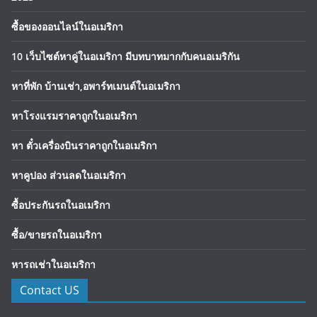
ซื้อของออนไลน์ในอเมริกา
10 เว็บไซต์หาคู่ในอเมริกา มีบทบาทมากกับคนอเมริกัน
หาที่พัก บ้านเช่า,อพาร์ทเมนต์ในอเมริกา
หาโรงแรมราคาถูกในอเมริกา
หา ตั๋วเครื่องบินราคาถูกในอเมริกา
หาคูปอง ส่วนลดในอเมริกา
ซื้อประกันรถในอเมริกา
ซื้อ/ขายรถในอเมริกา
หารถเช่าในอเมริกา
Contact US