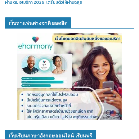
ผ่าน ตม อเมริกา 2026: เตรียมตัวให้ผ่านฉลุย
เว็บหาแฟนต่างชาติ ยอดฮิต
เว็บเรียนภาษาอังกฤษออนไลน์ เรียนฟรี