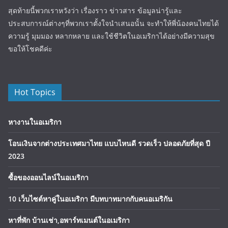
สุดท้ายนี้พวกเราหวังว่า เรื่องราว ข่าวสาร ข้อมูลน่ารู้และ
ประสบการณ์ต่างๆที่พวกเราตั้งใจนำเสนอนั้น จะทำให้พี่น้องคนไทยได้
ความรู้ มุมมอง หลากหลาย และใช้ชีวิตในอเมริกาได้อย่างมีความสุข
ขอให้โชคดีค่ะ
Hot Topics
หางานในอเมริกา
โอนเงินจากต่างประเทศมาไทย แบบไหนดี รวดเร็ว ปลอดภัยที่สุด ปี
2023
ซื้อของออนไลน์ในอเมริกา
10 เว็บไซต์หาคู่ในอเมริกา มีบทบาทมากกับคนอเมริกัน
หาที่พัก บ้านเช่า,อพาร์ทเมนต์ในอเมริกา