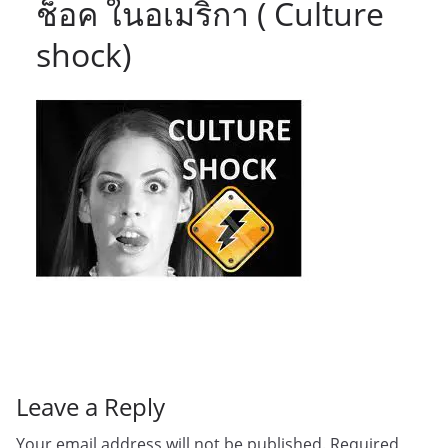
ช็อค ในอเมริกา ( Culture
shock)
Leave a Reply
Your email address will not be published.
Required