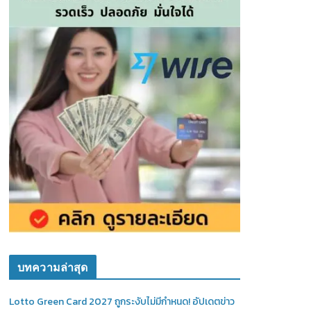
บทความล่าสุด
Lotto Green Card 2027 ถูกระงับไม่มีกำหนด! อัปเดตข่าว