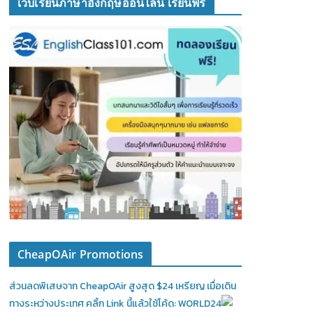
เว็บเรียนภาษาอังกฤษออนไลน์ เรียนฟรี
CheapOAir Promotions
ส่วนลดพิเสษจาก CheapOAir สูงสุด $24 เหรียญ เมื่อเดิน
ทางระหว่างประเทศ คลิ้ก Link นี้แล้วใช้โค้ด: WORLD24