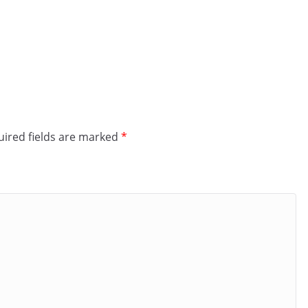
ired fields are marked
*