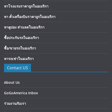
หาโรงแรมราคาถูกในอเมริกา
หา ตั๋วเครื่องบินราคาถูกในอเมริกา
หาคูปอง ส่วนลดในอเมริกา
ซื้อประกันรถในอเมริกา
ซื้อ/ขายรถในอเมริกา
หารถเช่าในอเมริกา
Contact US
About Us
GoGoAmerica Inbox
ร่วมงานกับเรา