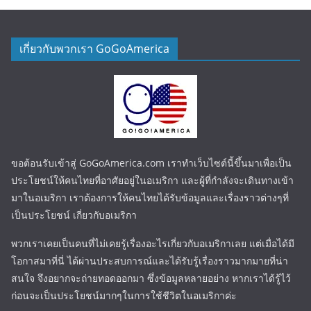
เกี่ยวกับพวกเรา GoGoAmerica
ขอต้อนรับเข้าสู่ GoGoAmerica.com เราทำเว็บไซต์นี้ขึ้นมาเพื่อเป็น
ประโยชน์ให้คนไทยที่อาศัยอยู่ในอเมริกา และผู้ที่กำลังจะเดินทางเข้า
มาในอเมริกา เราต้องการให้คนไทยได้รับข้อมูลและเรื่องราวต่างๆที่
เป็นประโยชน์ เกี่ยวกับอเมริกา
พวกเราเคยเป็นคนที่ไม่เคยรู้เรื่องอะไรเกี่ยวกับอเมริกาเลย แต่เมื่อได้มี
โอกาสมาที่นี่ ได้ผ่านประสบการณ์และได้รับรู้เรื่องราวมากมายที่น่า
สนใจ จึงอยากจะถ่ายทอดออกมา ซึ่งข้อมูลหลายอย่าง หากเราได้รู้ไว้
ก่อนจะเป็นประโยชน์มากๆในการใช้ชีวิตในอเมริกาค่ะ