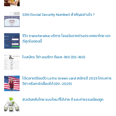
SSN (Social Security Number) สำคัญอย่างไร ?
รีวิว transferwise บริการ โอนเงินจากต่างประเทศมาไทย เรท
ดีสุดในตอนนี้
ใบสมัคร วีซ่า อเมริกา ดีเอส-160 (DS-160)
ได้เวลาเตรียมตัว Lotto Green card สมัครปี 2023 โครงการ
วีซ่า กรีนการ์ดล็อตโต้ (DV-2025)
ส่งเงินกลับไทย แบบไหน ที่ได้ง่าย ดี และค่าธรรมเนียมถูก