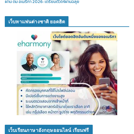
ผ่าน ตม อเมริกา 2026: เตรียมตัวให้ผ่านฉลุย
เว็บหาแฟนต่างชาติ ยอดฮิต
เว็บเรียนภาษาอังกฤษออนไลน์ เรียนฟรี