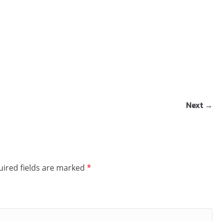
Next →
ired fields are marked
*