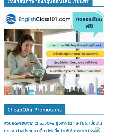
เว็บเรียนภาษาอังกฤษออนไลน์ เรียนฟรี
CheapOAir Promotions
ส่วนลดพิเสษจาก CheapOAir สูงสุด $24 เหรียญ เมื่อเดิน
ทางระหว่างประเทศ คลิ้ก Link นี้แล้วใช้โค้ด: WORLD24