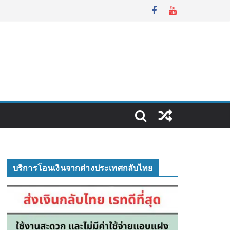
บริการโอนเงินจากต่างประเทศกลับไทย