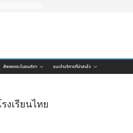
สัพเพเหระในอเมริกา
แนะนำบริการที่น่าสนใจ
โรงเรียนไทย