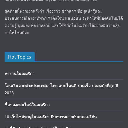
สุดท้ายนี้พวกเราหวังว่า เรื่องราว ข่าวสาร ข้อมูลน่ารู้และ
ประสบการณ์ต่างๆที่พวกเราตั้งใจนำเสนอนั้น จะทำให้พี่น้องคนไทยได้
ความรู้ มุมมอง หลากหลาย และใช้ชีวิตในอเมริกาได้อย่างมีความสุข
ขอให้โชคดีค่ะ
Hot Topics
หางานในอเมริกา
โอนเงินจากต่างประเทศมาไทย แบบไหนดี รวดเร็ว ปลอดภัยที่สุด ปี
2023
ซื้อของออนไลน์ในอเมริกา
10 เว็บไซต์หาคู่ในอเมริกา มีบทบาทมากกับคนอเมริกัน