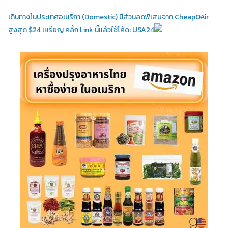
เดินทางในประเทศอเมริกา (Domestic)
มีส่วนลดพิเสษจาก CheapOAir
สูงสุด $24 เหรียญ คลิ้ก Link นี้แล้วใช้โค้ด: USA24