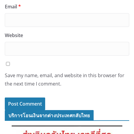
Email
*
Website
Save my name, email, and website in this browser for
the next time I comment.
บริการโอนเงินจากต่างประเทศกลับไทย