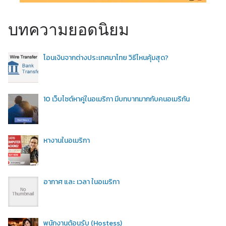
บทความยอดนิยม
โอนเงินจากต่างประเทศมาไทย วิธีไหนคุ้มสุด?
10 เว็บไซต์หาคู่ในอเมริกา มีบทบาทมากกับคนอเมริกัน
หางานในอเมริกา
อากาศ และ เวลา ในอเมริกา
พนักงานต้อนรับ (Hostess)