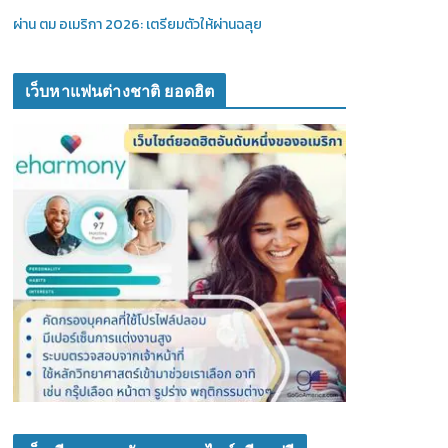
ผ่าน ตม อเมริกา 2026: เตรียมตัวให้ผ่านฉลุย
เว็บหาแฟนต่างชาติ ยอดฮิต