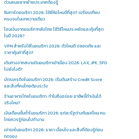
ด่วนคนอยากย้ายประเทศต้องรู้
ซิมการ์ดอเมริกา 2026: ใช้ยี่ห้อไหนดีที่สุด? เปรียบเทียบ
ครบจบในบทความเดียว
โอนเงินจากอเมริกากลับไทย ใช้วิธีไหนประหยัดและคุ้มที่สุด
ในปี 2026?
VPN สำหรับใช้ในอเมริกา 2026: ตัวไหนดี ปลอดภัย และ
ราคาคุ้มค่าที่สุด?
เดินทางจากสนามบินอเมริกาเข้าเมือง 2026: LAX, JFK, SFO
ไปยังไงดี?
บัตรเครดิตในอเมริกา 2026: เริ่มต้นสร้าง Credit Score
และสิ่งที่คนไทยต้องระวัง
ร้านอาหารไทยในอเมริกา: ทำไมถึงอร่อย อาชีพนี้ทำเงินได้
จริงไหม?
เงินเดือนขั้นต่ำในอเมริกา 2026: แต่ละรัฐต่างกันแค่ไหน คน
ไทยควรรู้ก่อนไปทำงาน
เช่ารถในอเมริกา 2026: ราคา เงื่อนไข และสิ่งที่ต้องรู้ก่อน
กดจอง