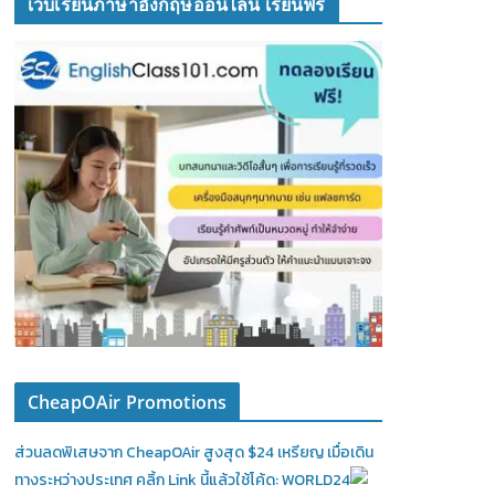
เว็บเรียนภาษาอังกฤษออนไลน์ เรียนฟรี
CheapOAir Promotions
ส่วนลดพิเสษจาก CheapOAir สูงสุด $24 เหรียญ เมื่อเดิน
ทางระหว่างประเทศ คลิ้ก Link นี้แล้วใช้โค้ด: WORLD24