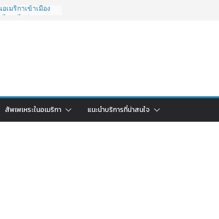
อเมริกาเข้าเมือง
 ไปยังไงดี?
027 ถูกระงับไม่มี
ด่วนคนอยากย้าย
: ใช้ยี่ห้อไหนดี
ยบครบจบในบทความ
ลับไทย ใช้วิธีไหน
ดในปี 2026?
ริกา 2026: ตัว
สัพเพเหระในอเมริกา
แนะนำบริการที่น่าสนใจ
คาคุ้มค่าที่สุด?