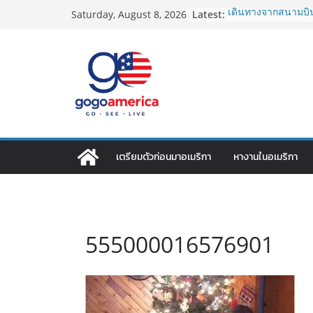
Skip
Latest:
เดินทางจากสนามบิน
Saturday, August 8, 2026
to
2026: LAX, JFK, SFO
Lotto Green Card 2
content
กำหนด! อัปเดตข่าว
ประเทศต้องรู้
ซิมการ์ดอเมริกา 2026
ที่สุด? เปรียบเที
เดียว
โอนเงินจากอเมริกาก
ประหยัดและคุ้มที่สุ
VPN สำหรับใช้ในอเม
เตรียมตัวก่อนมาอเมริกา
หางานในอเมริกา
ไหนดี ปลอดภัย และรา
555000016576901