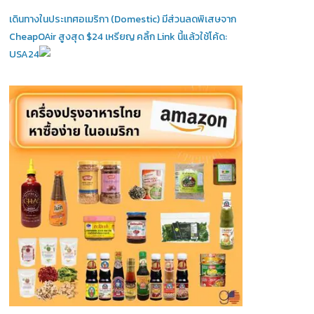
เดินทางในประเทศอเมริกา (Domestic)
มีส่วนลดพิเสษจาก
CheapOAir สูงสุด $24 เหรียญ คลิ้ก Link นี้แล้วใช้โค้ด:
USA24