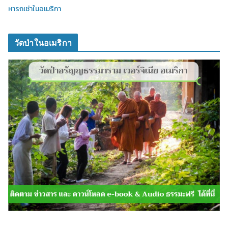
หารถเช่าในอเมริกา
วัดป่าในอเมริกา