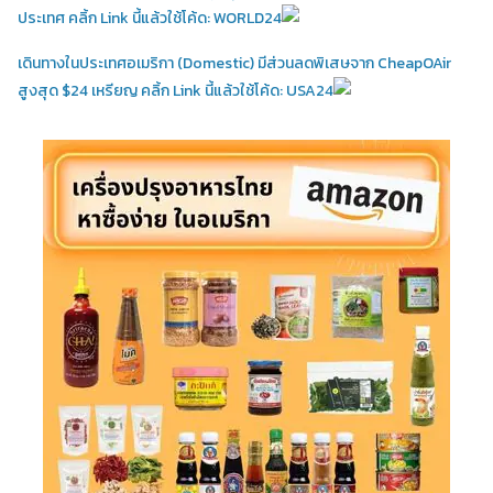
ประเทศ คลิ้ก Link นี้แล้วใช้โค้ด: WORLD24
เดินทางในประเทศอเมริกา (Domestic)
มีส่วนลดพิเสษจาก CheapOAir
สูงสุด $24 เหรียญ คลิ้ก Link นี้แล้วใช้โค้ด: USA24