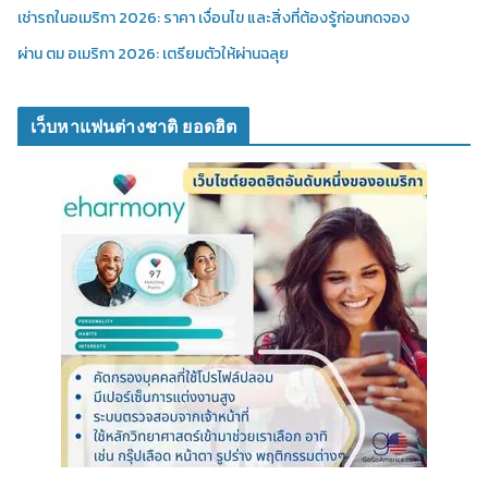
เช่ารถในอเมริกา 2026: ราคา เงื่อนไข และสิ่งที่ต้องรู้ก่อนกดจอง
ผ่าน ตม อเมริกา 2026: เตรียมตัวให้ผ่านฉลุย
เว็บหาแฟนต่างชาติ ยอดฮิต