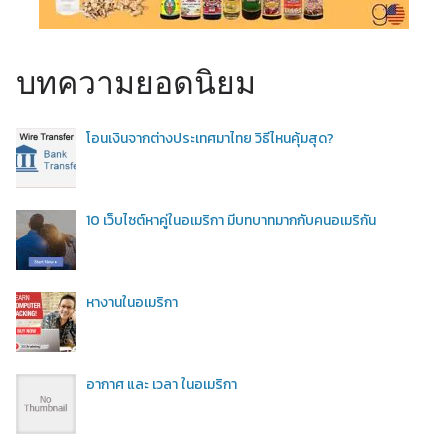
บทความยอดนิยม
โอนเงินจากต่างประเทศมาไทย วิธีไหนคุ้มสุด?
10 เว็บไซต์หาคู่ในอเมริกา มีบทบาทมากกับคนอเมริกัน
หางานในอเมริกา
อากาศ และ เวลา ในอเมริกา