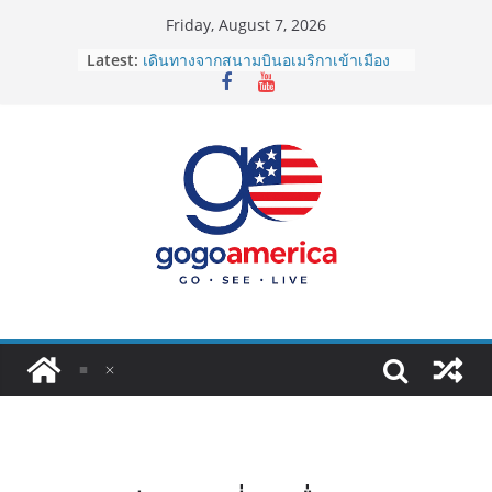
Skip
Friday, August 7, 2026
to
Latest:
เดินทางจากสนามบินอเมริกาเข้าเมือง
content
2026: LAX, JFK, SFO ไปยังไงดี?
Lotto Green Card 2027 ถูกระงับไม่มี
กำหนด! อัปเดตข่าวด่วนคนอยากย้าย
ประเทศต้องรู้
ซิมการ์ดอเมริกา 2026: ใช้ยี่ห้อไหนดี
ที่สุด? เปรียบเทียบครบจบในบทความ
เดียว
โอนเงินจากอเมริกากลับไทย ใช้วิธีไหน
ประหยัดและคุ้มที่สุดในปี 2026?
VPN สำหรับใช้ในอเมริกา 2026: ตัว
ไหนดี ปลอดภัย และราคาคุ้มค่าที่สุด?