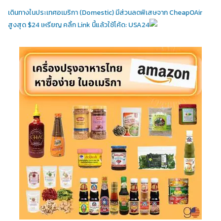
เดินทางในประเทศอเมริกา (Domestic)
มีส่วนลดพิเสษจาก CheapOAir
สูงสุด $24 เหรียญ คลิ้ก Link นี้แล้วใช้โค้ด: USA24