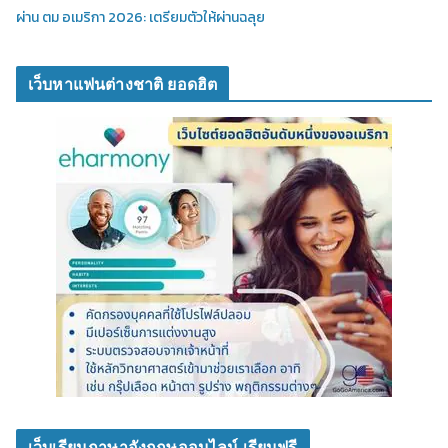
ผ่าน ตม อเมริกา 2026: เตรียมตัวให้ผ่านฉลุย
เว็บหาแฟนต่างชาติ ยอดฮิต
เว็บเรียนภาษาอังกฤษออนไลน์ เรียนฟรี