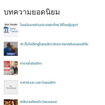
บทความยอดนิยม
โอนเงินจากต่างประเทศมาไทย วิธีไหนคุ้มสุด?
10 เว็บไซต์หาคู่ในอเมริกา มีบทบาทมากกับคนอเมริกัน
หางานในอเมริกา
อากาศ และ เวลา ในอเมริกา
พนักงานต้อนรับ (Hostess)