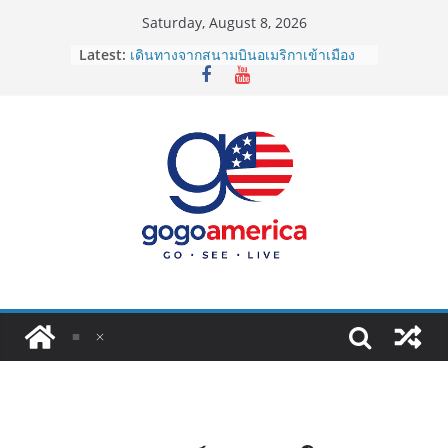
Skip
Saturday, August 8, 2026
to
Latest:
เดินทางจากสนามบินอเมริกาเข้าเมือง
content
2026: LAX, JFK, SFO ไปยังไงดี?
Lotto Green Card 2027 ถูกระงับไม่มี
กำหนด! อัปเดตข่าวด่วนคนอยากย้าย
ประเทศต้องรู้
ซิมการ์ดอเมริกา 2026: ใช้ยี่ห้อไหนดี
ที่สุด? เปรียบเทียบครบจบในบทความ
เดียว
โอนเงินจากอเมริกากลับไทย ใช้วิธีไหน
ประหยัดและคุ้มที่สุดในปี 2026?
VPN สำหรับใช้ในอเมริกา 2026: ตัว
ไหนดี ปลอดภัย และราคาคุ้มค่าที่สุด?