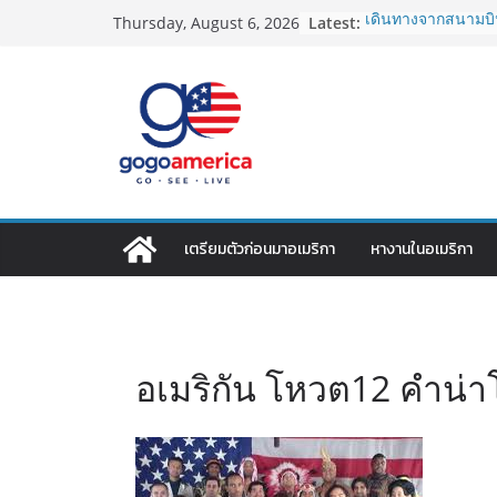
Skip
Latest:
เดินทางจากสนามบิน
Thursday, August 6, 2026
to
2026: LAX, JFK, SF
Lotto Green Card 2
content
กำหนด! อัปเดตข่า
ประเทศต้องรู้
ซิมการ์ดอเมริกา 202
ที่สุด? เปรียบเที
เดียว
โอนเงินจากอเมริกา
ประหยัดและคุ้มที่ส
VPN สำหรับใช้ในอเ
เตรียมตัวก่อนมาอเมริกา
หางานในอเมริกา
ไหนดี ปลอดภัย และร
อเมริกัน โหวต12 คำน่าโ