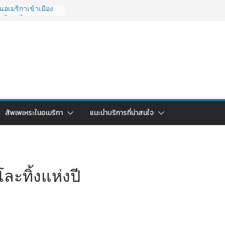
อเมริกาเข้าเมือง
O ไปยังไงดี?
027 ถูกระงับไม่มี
วด่วนคนอยากย้าย
6: ใช้ยี่ห้อไหนดี
ยบครบจบในบทความ
กลับไทย ใช้วิธีไหน
ุดในปี 2026?
มริกา 2026: ตัว
สัพเพเหระในอเมริกา
แนะนำบริการที่น่าสนใจ
าคาคุ้มค่าที่สุด?
ละทิ้งแห่งปี