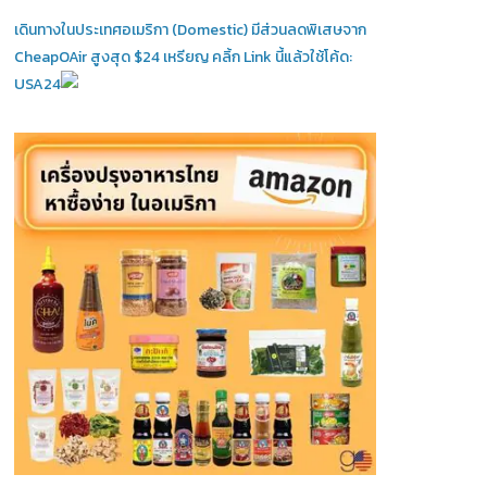
เดินทางในประเทศอเมริกา (Domestic)
มีส่วนลดพิเสษจาก
CheapOAir สูงสุด $24 เหรียญ คลิ้ก Link นี้แล้วใช้โค้ด:
USA24