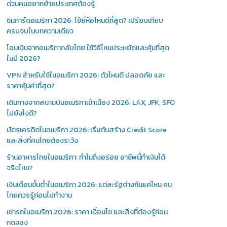
ด่วนคนอยากย้ายประเทศต้องรู้
ซิมการ์ดอเมริกา 2026: ใช้ยี่ห้อไหนดีที่สุด? เปรียบเทียบ
ครบจบในบทความเดียว
โอนเงินจากอเมริกากลับไทย ใช้วิธีไหนประหยัดและคุ้มที่สุด
ในปี 2026?
VPN สำหรับใช้ในอเมริกา 2026: ตัวไหนดี ปลอดภัย และ
ราคาคุ้มค่าที่สุด?
เดินทางจากสนามบินอเมริกาเข้าเมือง 2026: LAX, JFK, SFO
ไปยังไงดี?
บัตรเครดิตในอเมริกา 2026: เริ่มต้นสร้าง Credit Score
และสิ่งที่คนไทยต้องระวัง
ร้านอาหารไทยในอเมริกา: ทำไมถึงอร่อย อาชีพนี้ทำเงินได้
จริงไหม?
เงินเดือนขั้นต่ำในอเมริกา 2026: แต่ละรัฐต่างกันแค่ไหน คน
ไทยควรรู้ก่อนไปทำงาน
เช่ารถในอเมริกา 2026: ราคา เงื่อนไข และสิ่งที่ต้องรู้ก่อน
กดจอง