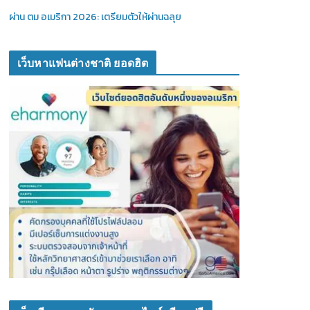
ผ่าน ตม อเมริกา 2026: เตรียมตัวให้ผ่านฉลุย
เว็บหาแฟนต่างชาติ ยอดฮิต