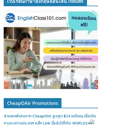
เว็บเรียนภาษาอังกฤษออนไลน์ เรียนฟรี
CheapOAir Promotions
ส่วนลดพิเสษจาก CheapOAir สูงสุด $24 เหรียญ เมื่อเดิน
ทางระหว่างประเทศ คลิ้ก Link นี้แล้วใช้โค้ด: WORLD24