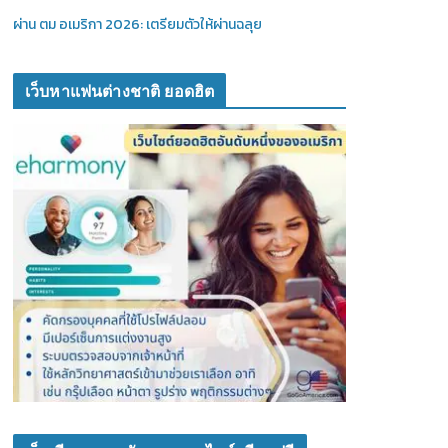
ผ่าน ตม อเมริกา 2026: เตรียมตัวให้ผ่านฉลุย
เว็บหาแฟนต่างชาติ ยอดฮิต