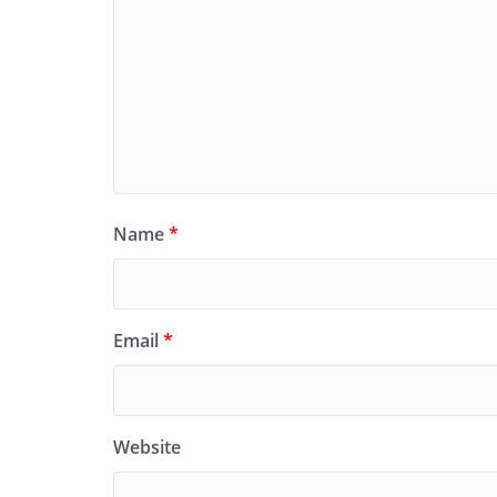
Name
*
Email
*
Website