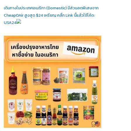
เดินทางในประเทศอเมริกา (Domestic)
มีส่วนลดพิเสษจาก
CheapOAir สูงสุด $24 เหรียญ คลิ้ก Link นี้แล้วใช้โค้ด:
USA24