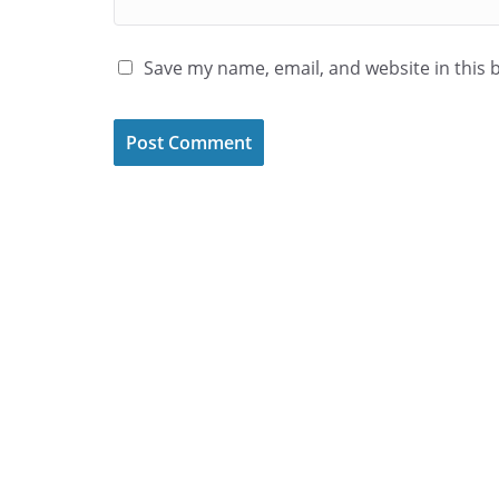
Save my name, email, and website in this 