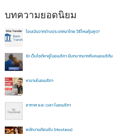
บทความยอดนิยม
โอนเงินจากต่างประเทศมาไทย วิธีไหนคุ้มสุด?
10 เว็บไซต์หาคู่ในอเมริกา มีบทบาทมากกับคนอเมริกัน
หางานในอเมริกา
อากาศ และ เวลา ในอเมริกา
พนักงานต้อนรับ (Hostess)