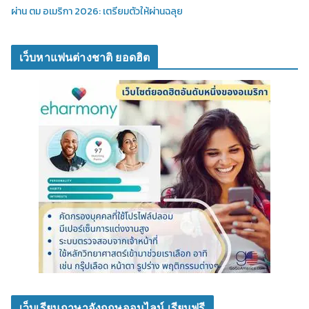
ผ่าน ตม อเมริกา 2026: เตรียมตัวให้ผ่านฉลุย
เว็บหาแฟนต่างชาติ ยอดฮิต
เว็บเรียนภาษาอังกฤษออนไลน์ เรียนฟรี