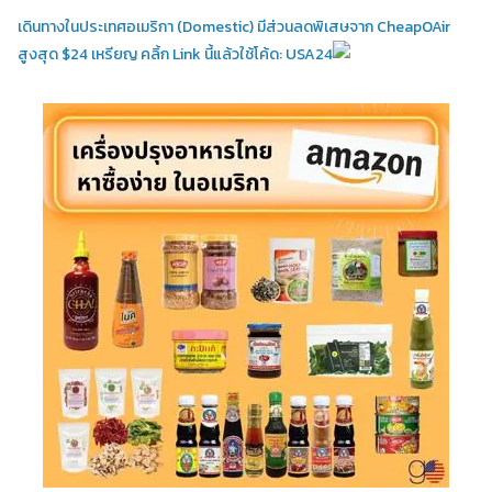
เดินทางในประเทศอเมริกา (Domestic)
มีส่วนลดพิเสษจาก CheapOAir
สูงสุด $24 เหรียญ คลิ้ก Link นี้แล้วใช้โค้ด: USA24