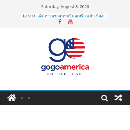
Skip
Saturday, August 8, 2026
to
Latest:
เดินทางจากสนามบินอเมริกาเข้าเมือง
content
2026: LAX, JFK, SFO ไปยังไงดี?
Lotto Green Card 2027 ถูกระงับไม่มี
กำหนด! อัปเดตข่าวด่วนคนอยากย้าย
ประเทศต้องรู้
ซิมการ์ดอเมริกา 2026: ใช้ยี่ห้อไหนดี
ที่สุด? เปรียบเทียบครบจบในบทความ
เดียว
โอนเงินจากอเมริกากลับไทย ใช้วิธีไหน
ประหยัดและคุ้มที่สุดในปี 2026?
VPN สำหรับใช้ในอเมริกา 2026: ตัว
ไหนดี ปลอดภัย และราคาคุ้มค่าที่สุด?