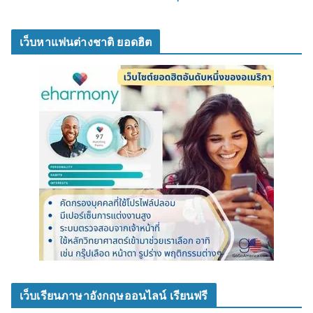
เว็บหาแฟนต่างชาติ ยอดฮิต
เว็บเรียนภาษาอังกฤษออนไลน์ เรียนฟรี