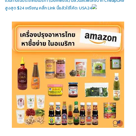
เดินทางในประเทศอเมริกา (Domestic)
มีส่วนลดพิเสษจาก CheapOAir
สูงสุด $24 เหรียญ คลิ้ก Link นี้แล้วใช้โค้ด: USA24