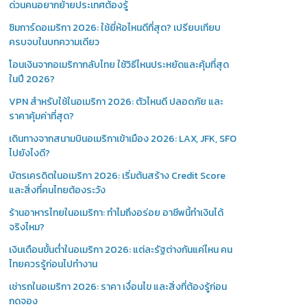
ด่วนคนอยากย้ายประเทศต้องรู้
ซิมการ์ดอเมริกา 2026: ใช้ยี่ห้อไหนดีที่สุด? เปรียบเทียบ
ครบจบในบทความเดียว
โอนเงินจากอเมริกากลับไทย ใช้วิธีไหนประหยัดและคุ้มที่สุด
ในปี 2026?
VPN สำหรับใช้ในอเมริกา 2026: ตัวไหนดี ปลอดภัย และ
ราคาคุ้มค่าที่สุด?
เดินทางจากสนามบินอเมริกาเข้าเมือง 2026: LAX, JFK, SFO
ไปยังไงดี?
บัตรเครดิตในอเมริกา 2026: เริ่มต้นสร้าง Credit Score
และสิ่งที่คนไทยต้องระวัง
ร้านอาหารไทยในอเมริกา: ทำไมถึงอร่อย อาชีพนี้ทำเงินได้
จริงไหม?
เงินเดือนขั้นต่ำในอเมริกา 2026: แต่ละรัฐต่างกันแค่ไหน คน
ไทยควรรู้ก่อนไปทำงาน
เช่ารถในอเมริกา 2026: ราคา เงื่อนไข และสิ่งที่ต้องรู้ก่อน
กดจอง