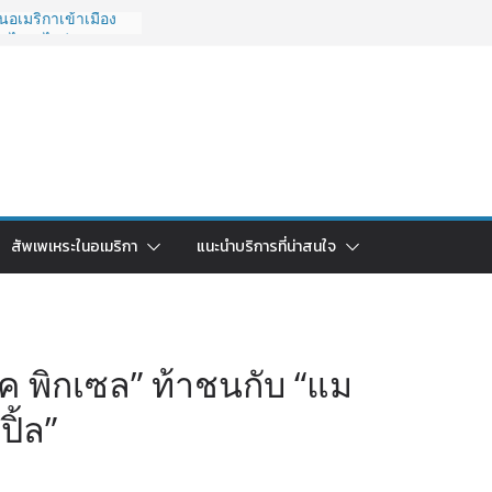
อเมริกาเข้าเมือง
O ไปยังไงดี?
027 ถูกระงับไม่มี
วด่วนคนอยากย้าย
6: ใช้ยี่ห้อไหนดี
ยบครบจบในบทความ
กลับไทย ใช้วิธีไหน
ุดในปี 2026?
มริกา 2026: ตัว
สัพเพเหระในอเมริกา
แนะนำบริการที่น่าสนใจ
าคาคุ้มค่าที่สุด?
ุ๊ค พิกเซล” ท้าชนกับ “แม
ิ้ล”