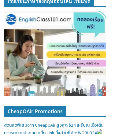
เว็บเรียนภาษาอังกฤษออนไลน์ เรียนฟรี
CheapOAir Promotions
ส่วนลดพิเสษจาก CheapOAir สูงสุด $24 เหรียญ เมื่อเดิน
ทางระหว่างประเทศ คลิ้ก Link นี้แล้วใช้โค้ด: WORLD24