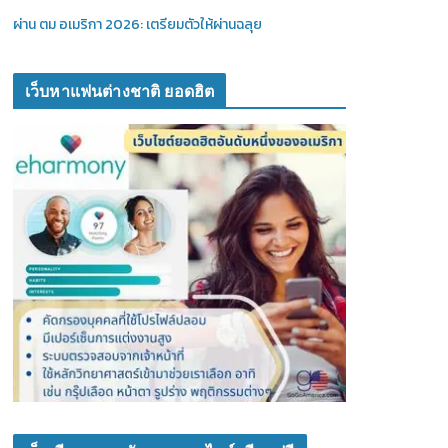
ผ่าน ตม อเมริกา 2026: เตรียมตัวให้ผ่านฉลุย
เว็บหาแฟนต่างชาติ ยอดฮิต