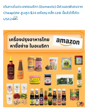
เดินทางในประเทศอเมริกา (Domestic)
มีส่วนลดพิเสษจาก
CheapOAir สูงสุด $24 เหรียญ คลิ้ก Link นี้แล้วใช้โค้ด:
USA24