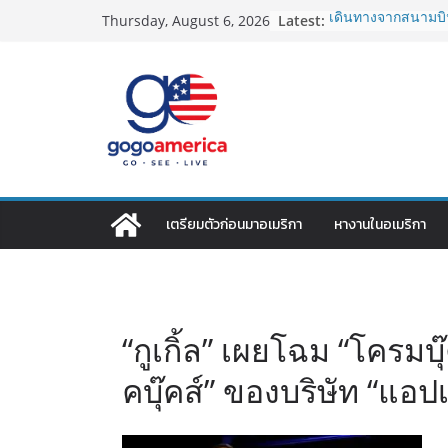
Skip
Latest:
เดินทางจากสนามบิน
Thursday, August 6, 2026
to
2026: LAX, JFK, SF
Lotto Green Card 2
content
กำหนด! อัปเดตข่า
ประเทศต้องรู้
ซิมการ์ดอเมริกา 202
ที่สุด? เปรียบเที
เดียว
โอนเงินจากอเมริกา
ประหยัดและคุ้มที่ส
VPN สำหรับใช้ในอเ
เตรียมตัวก่อนมาอเมริกา
หางานในอเมริกา
ไหนดี ปลอดภัย และร
“กูเกิ้ล” เผยโฉม “โครมบ
คบุ๊คส์” ของบริษัท “แอปเป