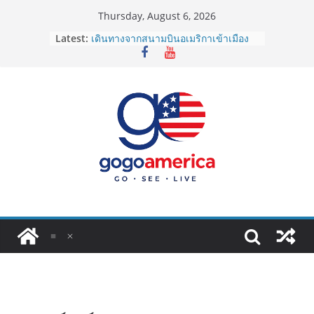
Skip
Thursday, August 6, 2026
to
Latest:
เดินทางจากสนามบินอเมริกาเข้าเมือง
content
2026: LAX, JFK, SFO ไปยังไงดี?
Lotto Green Card 2027 ถูกระงับไม่มี
กำหนด! อัปเดตข่าวด่วนคนอยากย้าย
ประเทศต้องรู้
ซิมการ์ดอเมริกา 2026: ใช้ยี่ห้อไหนดี
ที่สุด? เปรียบเทียบครบจบในบทความ
เดียว
โอนเงินจากอเมริกากลับไทย ใช้วิธีไหน
ประหยัดและคุ้มที่สุดในปี 2026?
VPN สำหรับใช้ในอเมริกา 2026: ตัว
ไหนดี ปลอดภัย และราคาคุ้มค่าที่สุด?