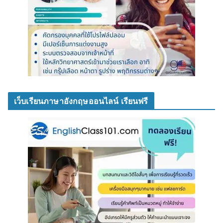
เว็บเรียนภาษาอังกฤษออนไลน์ เรียนฟรี