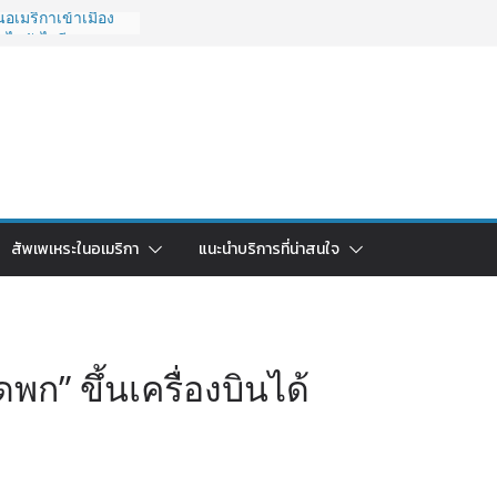
อเมริกาเข้าเมือง
 ไปยังไงดี?
027 ถูกระงับไม่มี
ด่วนคนอยากย้าย
: ใช้ยี่ห้อไหนดี
ยบครบจบในบทความ
ลับไทย ใช้วิธีไหน
ดในปี 2026?
ริกา 2026: ตัว
สัพเพเหระในอเมริกา
แนะนำบริการที่น่าสนใจ
คาคุ้มค่าที่สุด?
ก” ขึ้นเครื่องบินได้