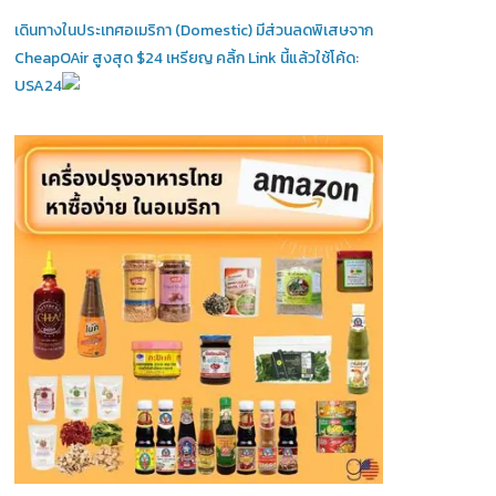
เดินทางในประเทศอเมริกา (Domestic)
มีส่วนลดพิเสษจาก
CheapOAir สูงสุด $24 เหรียญ คลิ้ก Link นี้แล้วใช้โค้ด:
USA24