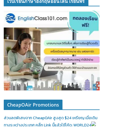
เว็บเรียนภาษาอังกฤษออนไลน์ เรียนฟรี
CheapOAir Promotions
ส่วนลดพิเสษจาก CheapOAir สูงสุด $24 เหรียญ เมื่อเดิน
ทางระหว่างประเทศ คลิ้ก Link นี้แล้วใช้โค้ด: WORLD24