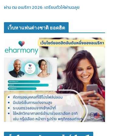
ผ่าน ตม อเมริกา 2026: เตรียมตัวให้ผ่านฉลุย
เว็บหาแฟนต่างชาติ ยอดฮิต