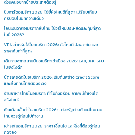
ด่วนคนอยากย้ายประเทศต้องรู้
ซิมการ์ดอเมริกา 2026: ใช้ยี่ห้อไหนดีที่สุด? เปรียบเทียบ
ครบจบในบทความเดียว
โอนเงินจากอเมริกากลับไทย ใช้วิธีไหนประหยัดและคุ้มที่สุด
ในปี 2026?
VPN สำหรับใช้ในอเมริกา 2026: ตัวไหนดี ปลอดภัย และ
ราคาคุ้มค่าที่สุด?
เดินทางจากสนามบินอเมริกาเข้าเมือง 2026: LAX, JFK, SFO
ไปยังไงดี?
บัตรเครดิตในอเมริกา 2026: เริ่มต้นสร้าง Credit Score
และสิ่งที่คนไทยต้องระวัง
ร้านอาหารไทยในอเมริกา: ทำไมถึงอร่อย อาชีพนี้ทำเงินได้
จริงไหม?
เงินเดือนขั้นต่ำในอเมริกา 2026: แต่ละรัฐต่างกันแค่ไหน คน
ไทยควรรู้ก่อนไปทำงาน
เช่ารถในอเมริกา 2026: ราคา เงื่อนไข และสิ่งที่ต้องรู้ก่อน
กดจอง