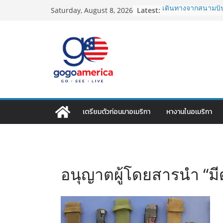
Skip
Latest:
เดินทางจากสนามบิน
Saturday, August 8, 2026
to
2026: LAX, JFK, SFO
Lotto Green Card 2
content
กำหนด! อัปเดตข่าว
ประเทศต้องรู้
ซิมการ์ดอเมริกา 2026
ที่สุด? เปรียบเที
เดียว
โอนเงินจากอเมริกาก
ประหยัดและคุ้มที่สุ
VPN สำหรับใช้ในอเม
เตรียมตัวก่อนมาอเมริกา
หางานในอเมริกา
ไหนดี ปลอดภัย และรา
อนุญาตผู้โดยสารนำ “มีดพ