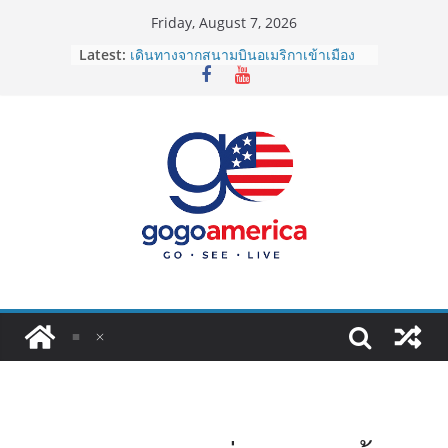
Skip
Friday, August 7, 2026
to
Latest:
เดินทางจากสนามบินอเมริกาเข้าเมือง
content
2026: LAX, JFK, SFO ไปยังไงดี?
Lotto Green Card 2027 ถูกระงับไม่มี
กำหนด! อัปเดตข่าวด่วนคนอยากย้าย
ประเทศต้องรู้
ซิมการ์ดอเมริกา 2026: ใช้ยี่ห้อไหนดี
ที่สุด? เปรียบเทียบครบจบในบทความ
เดียว
โอนเงินจากอเมริกากลับไทย ใช้วิธีไหน
ประหยัดและคุ้มที่สุดในปี 2026?
VPN สำหรับใช้ในอเมริกา 2026: ตัว
ไหนดี ปลอดภัย และราคาคุ้มค่าที่สุด?