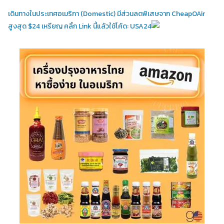
เดินทางในประเทศอเมริกา (Domestic)
มีส่วนลดพิเสษจาก CheapOAir
สูงสุด $24 เหรียญ คลิ้ก Link นี้แล้วใช้โค้ด: USA24