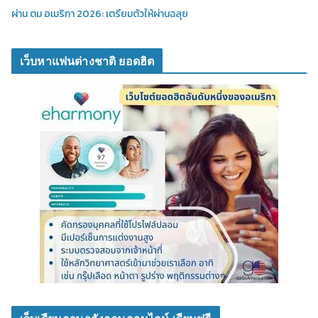
ผ่าน ตม อเมริกา 2026: เตรียมตัวให้ผ่านฉลุย
เว็บหาแฟนต่างชาติ ยอดฮิต