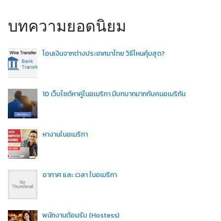
บทความยอดนิยม
โอนเงินจากต่างประเทศมาไทย วิธีไหนคุ้มสุด?
10 เว็บไซต์หาคู่ในอเมริกา มีบทบาทมากกับคนอเมริกัน
หางานในอเมริกา
อากาศ และ เวลา ในอเมริกา
พนักงานต้อนรับ (Hostess)