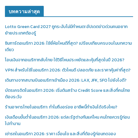
บทความล่าสุด
Lotto Green Card 2027 ถูกระงับไม่มีกำหนด! อัปเดตข่าวด่วนคนอยาก
ย้ายประเทศต้องรู้
ซิมการ์ดอเมริกา 2026: ใช้ยี่ห้อไหนดีที่สุด? เปรียบเทียบครบจบในบทความ
เดียว
โอนเงินจากอเมริกากลับไทย ใช้วิธีไหนประหยัดและคุ้มที่สุดในปี 2026?
VPN สำหรับใช้ในอเมริกา 2026: ตัวไหนดี ปลอดภัย และราคาคุ้มค่าที่สุด?
เดินทางจากสนามบินอเมริกาเข้าเมือง 2026: LAX, JFK, SFO ไปยังไงดี?
บัตรเครดิตในอเมริกา 2026: เริ่มต้นสร้าง Credit Score และสิ่งที่คนไทย
ต้องระวัง
ร้านอาหารไทยในอเมริกา: ทำไมถึงอร่อย อาชีพนี้ทำเงินได้จริงไหม?
เงินเดือนขั้นต่ำในอเมริกา 2026: แต่ละรัฐต่างกันแค่ไหน คนไทยควรรู้ก่อน
ไปทำงาน
เช่ารถในอเมริกา 2026: ราคา เงื่อนไข และสิ่งที่ต้องรู้ก่อนกดจอง