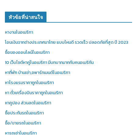
หัวข้อที่น่าสนใจ
หางานในอเมริกา
โอนเงินจากต่างประเทศมาไทย แบบไหนดี รวดเร็ว ปลอดภัยที่สุด ปี 2023
ซื้อของออนไลน์ในอเมริกา
10 เว็บไซต์หาคู่ในอเมริกา มีบทบาทมากกับคนอเมริกัน
หาที่พัก บ้านเช่า,อพาร์ทเมนต์ในอเมริกา
หาโรงแรมราคาถูกในอเมริกา
หา ตั๋วเครื่องบินราคาถูกในอเมริกา
หาคูปอง ส่วนลดในอเมริกา
ซื้อประกันรถในอเมริกา
ซื้อ/ขายรถในอเมริกา
หารถเช่าในอเมริกา