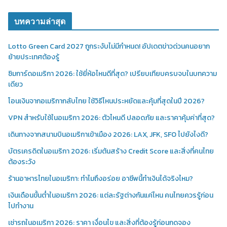
บทความล่าสุด
Lotto Green Card 2027 ถูกระงับไม่มีกำหนด! อัปเดตข่าวด่วนคนอยาก
ย้ายประเทศต้องรู้
ซิมการ์ดอเมริกา 2026: ใช้ยี่ห้อไหนดีที่สุด? เปรียบเทียบครบจบในบทความ
เดียว
โอนเงินจากอเมริกากลับไทย ใช้วิธีไหนประหยัดและคุ้มที่สุดในปี 2026?
VPN สำหรับใช้ในอเมริกา 2026: ตัวไหนดี ปลอดภัย และราคาคุ้มค่าที่สุด?
เดินทางจากสนามบินอเมริกาเข้าเมือง 2026: LAX, JFK, SFO ไปยังไงดี?
บัตรเครดิตในอเมริกา 2026: เริ่มต้นสร้าง Credit Score และสิ่งที่คนไทย
ต้องระวัง
ร้านอาหารไทยในอเมริกา: ทำไมถึงอร่อย อาชีพนี้ทำเงินได้จริงไหม?
เงินเดือนขั้นต่ำในอเมริกา 2026: แต่ละรัฐต่างกันแค่ไหน คนไทยควรรู้ก่อน
ไปทำงาน
เช่ารถในอเมริกา 2026: ราคา เงื่อนไข และสิ่งที่ต้องรู้ก่อนกดจอง