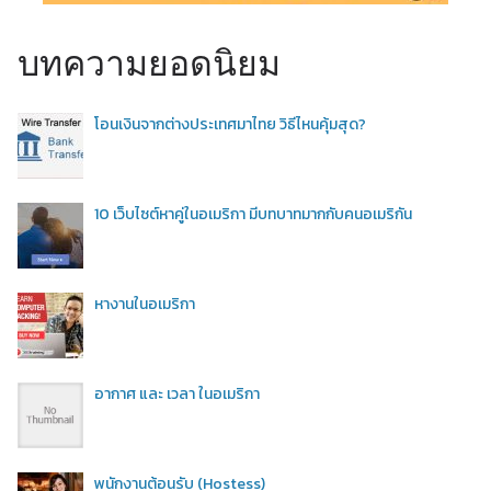
บทความยอดนิยม
โอนเงินจากต่างประเทศมาไทย วิธีไหนคุ้มสุด?
10 เว็บไซต์หาคู่ในอเมริกา มีบทบาทมากกับคนอเมริกัน
หางานในอเมริกา
อากาศ และ เวลา ในอเมริกา
พนักงานต้อนรับ (Hostess)