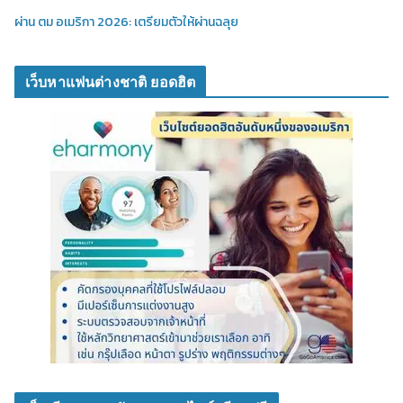
ผ่าน ตม อเมริกา 2026: เตรียมตัวให้ผ่านฉลุย
เว็บหาแฟนต่างชาติ ยอดฮิต