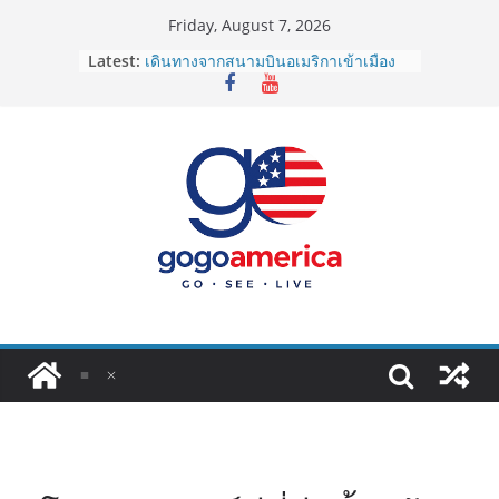
Skip
Friday, August 7, 2026
to
Latest:
เดินทางจากสนามบินอเมริกาเข้าเมือง
content
2026: LAX, JFK, SFO ไปยังไงดี?
Lotto Green Card 2027 ถูกระงับไม่มี
กำหนด! อัปเดตข่าวด่วนคนอยากย้าย
ประเทศต้องรู้
ซิมการ์ดอเมริกา 2026: ใช้ยี่ห้อไหนดี
ที่สุด? เปรียบเทียบครบจบในบทความ
เดียว
โอนเงินจากอเมริกากลับไทย ใช้วิธีไหน
ประหยัดและคุ้มที่สุดในปี 2026?
VPN สำหรับใช้ในอเมริกา 2026: ตัว
ไหนดี ปลอดภัย และราคาคุ้มค่าที่สุด?