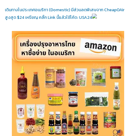
เดินทางในประเทศอเมริกา (Domestic)
มีส่วนลดพิเสษจาก CheapOAir
สูงสุด $24 เหรียญ คลิ้ก Link นี้แล้วใช้โค้ด: USA24