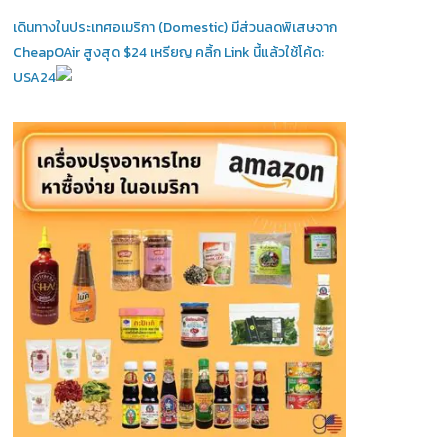
เดินทางในประเทศอเมริกา (Domestic)
มีส่วนลดพิเสษจาก
CheapOAir สูงสุด $24 เหรียญ คลิ้ก Link นี้แล้วใช้โค้ด:
USA24