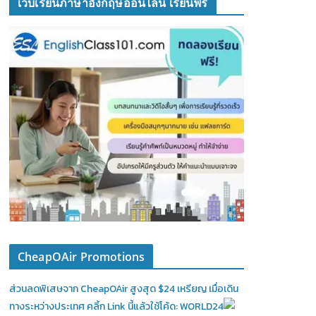
เว็บเรียนภาษาอังกฤษออนไลน์ เรียนฟรี
CheapOAir Promotions
ส่วนลดพิเสษจาก CheapOAir สูงสุด $24 เหรียญ เมื่อเดิน
ทางระหว่างประเทศ คลิ้ก Link นี้แล้วใช้โค้ด: WORLD24