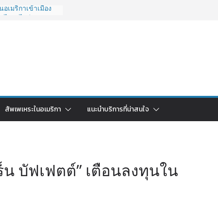
อเมริกาเข้าเมือง
O ไปยังไงดี?
027 ถูกระงับไม่มี
วด่วนคนอยากย้าย
6: ใช้ยี่ห้อไหนดี
ยบครบจบในบทความ
กลับไทย ใช้วิธีไหน
ุดในปี 2026?
มริกา 2026: ตัว
สัพเพเหระในอเมริกา
แนะนำบริการที่น่าสนใจ
าคาคุ้มค่าที่สุด?
เร็น บัฟเฟตต์” เตือนลงทุนใน