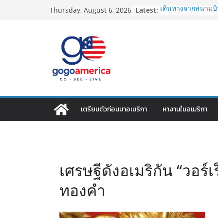
Skip
Latest:
เดินทางจากสนามบิน
Thursday, August 6, 2026
to
2026: LAX, JFK, SF
Lotto Green Card 2
content
กำหนด! อัปเดตข่า
ประเทศต้องรู้
ซิมการ์ดอเมริกา 202
ที่สุด? เปรียบเที
เดียว
โอนเงินจากอเมริกา
ประหยัดและคุ้มที่ส
VPN สำหรับใช้ในอเ
เตรียมตัวก่อนมาอเมริกา
หางานในอเมริกา
ไหนดี ปลอดภัย และร
เศรษฐีดังอเมริกัน “วอร์
ทองคำ