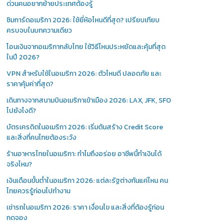
ด่วนคนอยากย้ายประเทศต้องรู้
ซิมการ์ดอเมริกา 2026: ใช้ยี่ห้อไหนดีที่สุด? เปรียบเทียบ
ครบจบในบทความเดียว
โอนเงินจากอเมริกากลับไทย ใช้วิธีไหนประหยัดและคุ้มที่สุด
ในปี 2026?
VPN สำหรับใช้ในอเมริกา 2026: ตัวไหนดี ปลอดภัย และ
ราคาคุ้มค่าที่สุด?
เดินทางจากสนามบินอเมริกาเข้าเมือง 2026: LAX, JFK, SFO
ไปยังไงดี?
บัตรเครดิตในอเมริกา 2026: เริ่มต้นสร้าง Credit Score
และสิ่งที่คนไทยต้องระวัง
ร้านอาหารไทยในอเมริกา: ทำไมถึงอร่อย อาชีพนี้ทำเงินได้
จริงไหม?
เงินเดือนขั้นต่ำในอเมริกา 2026: แต่ละรัฐต่างกันแค่ไหน คน
ไทยควรรู้ก่อนไปทำงาน
เช่ารถในอเมริกา 2026: ราคา เงื่อนไข และสิ่งที่ต้องรู้ก่อน
กดจอง