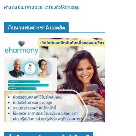
ผ่าน ตม อเมริกา 2026: เตรียมตัวให้ผ่านฉลุย
เว็บหาแฟนต่างชาติ ยอดฮิต