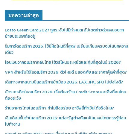
บทความล่าสุด
Lotto Green Card 2027 ถูกระงับไม่มีกำหนด! อัปเดตข่าวด่วนคนอยาก
ย้ายประเทศต้องรู้
ซิมการ์ดอเมริกา 2026: ใช้ยี่ห้อไหนดีที่สุด? เปรียบเทียบครบจบในบทความ
เดียว
โอนเงินจากอเมริกากลับไทย ใช้วิธีไหนประหยัดและคุ้มที่สุดในปี 2026?
VPN สำหรับใช้ในอเมริกา 2026: ตัวไหนดี ปลอดภัย และราคาคุ้มค่าที่สุด?
เดินทางจากสนามบินอเมริกาเข้าเมือง 2026: LAX, JFK, SFO ไปยังไงดี?
บัตรเครดิตในอเมริกา 2026: เริ่มต้นสร้าง Credit Score และสิ่งที่คนไทย
ต้องระวัง
ร้านอาหารไทยในอเมริกา: ทำไมถึงอร่อย อาชีพนี้ทำเงินได้จริงไหม?
เงินเดือนขั้นต่ำในอเมริกา 2026: แต่ละรัฐต่างกันแค่ไหน คนไทยควรรู้ก่อน
ไปทำงาน