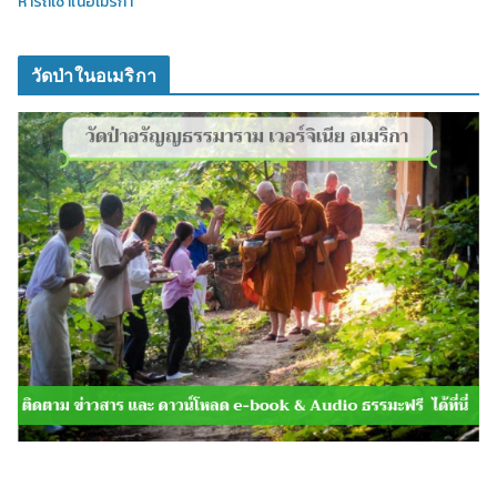
หารถเช่าในอเมริกา
วัดป่าในอเมริกา