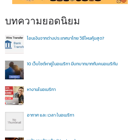
บทความยอดนิยม
โอนเงินจากต่างประเทศมาไทย วิธีไหนคุ้มสุด?
10 เว็บไซต์หาคู่ในอเมริกา มีบทบาทมากกับคนอเมริกัน
หางานในอเมริกา
อากาศ และ เวลา ในอเมริกา