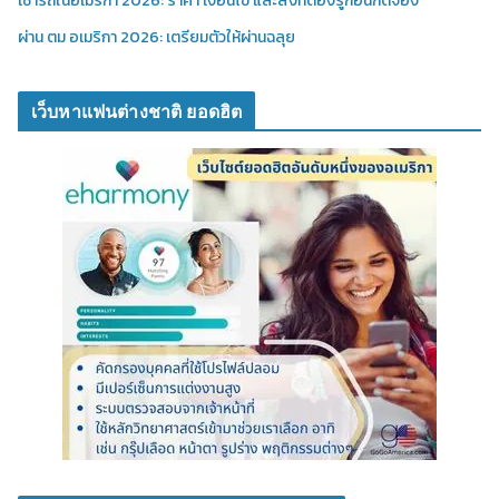
เช่ารถในอเมริกา 2026: ราคา เงื่อนไข และสิ่งที่ต้องรู้ก่อนกดจอง
ผ่าน ตม อเมริกา 2026: เตรียมตัวให้ผ่านฉลุย
เว็บหาแฟนต่างชาติ ยอดฮิต