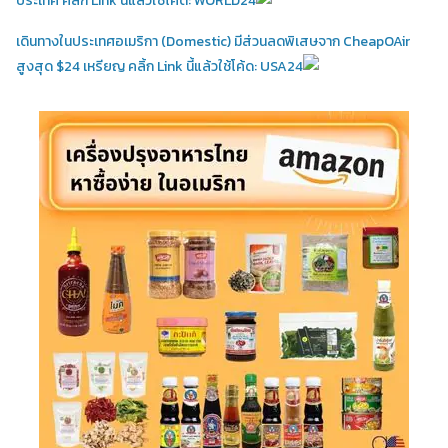
ประเทศ คลิ้ก Link นี้แล้วใช้โค้ด: WORLD24
เดินทางในประเทศอเมริกา (Domestic)
มีส่วนลดพิเสษจาก CheapOAir
สูงสุด $24 เหรียญ คลิ้ก Link นี้แล้วใช้โค้ด: USA24