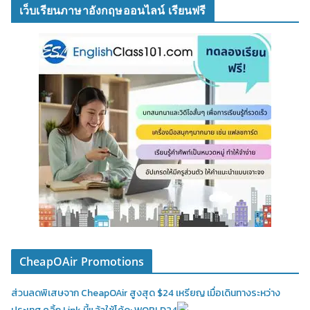
เว็บเรียนภาษาอังกฤษออนไลน์ เรียนฟรี
CheapOAir Promotions
ส่วนลดพิเสษจาก CheapOAir สูงสุด $24 เหรียญ เมื่อเดินทางระหว่าง