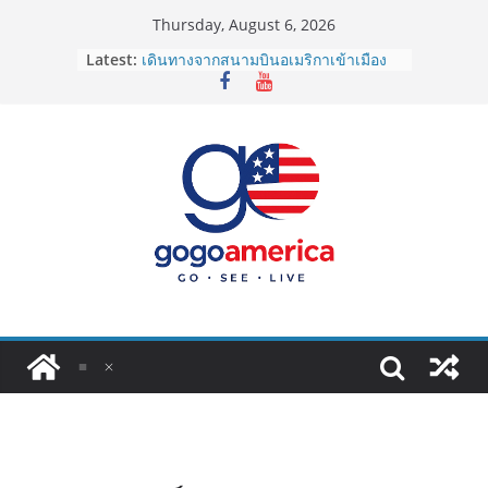
Skip
Thursday, August 6, 2026
to
Latest:
เดินทางจากสนามบินอเมริกาเข้าเมือง
content
2026: LAX, JFK, SFO ไปยังไงดี?
Lotto Green Card 2027 ถูกระงับไม่มี
กำหนด! อัปเดตข่าวด่วนคนอยากย้าย
ประเทศต้องรู้
ซิมการ์ดอเมริกา 2026: ใช้ยี่ห้อไหนดี
ที่สุด? เปรียบเทียบครบจบในบทความ
เดียว
โอนเงินจากอเมริกากลับไทย ใช้วิธีไหน
ประหยัดและคุ้มที่สุดในปี 2026?
VPN สำหรับใช้ในอเมริกา 2026: ตัว
ไหนดี ปลอดภัย และราคาคุ้มค่าที่สุด?