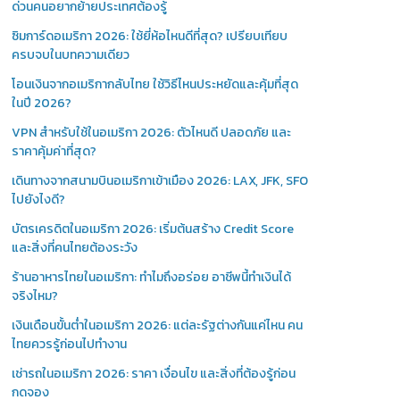
ด่วนคนอยากย้ายประเทศต้องรู้
ซิมการ์ดอเมริกา 2026: ใช้ยี่ห้อไหนดีที่สุด? เปรียบเทียบ
ครบจบในบทความเดียว
โอนเงินจากอเมริกากลับไทย ใช้วิธีไหนประหยัดและคุ้มที่สุด
ในปี 2026?
VPN สำหรับใช้ในอเมริกา 2026: ตัวไหนดี ปลอดภัย และ
ราคาคุ้มค่าที่สุด?
เดินทางจากสนามบินอเมริกาเข้าเมือง 2026: LAX, JFK, SFO
ไปยังไงดี?
บัตรเครดิตในอเมริกา 2026: เริ่มต้นสร้าง Credit Score
และสิ่งที่คนไทยต้องระวัง
ร้านอาหารไทยในอเมริกา: ทำไมถึงอร่อย อาชีพนี้ทำเงินได้
จริงไหม?
เงินเดือนขั้นต่ำในอเมริกา 2026: แต่ละรัฐต่างกันแค่ไหน คน
ไทยควรรู้ก่อนไปทำงาน
เช่ารถในอเมริกา 2026: ราคา เงื่อนไข และสิ่งที่ต้องรู้ก่อน
กดจอง