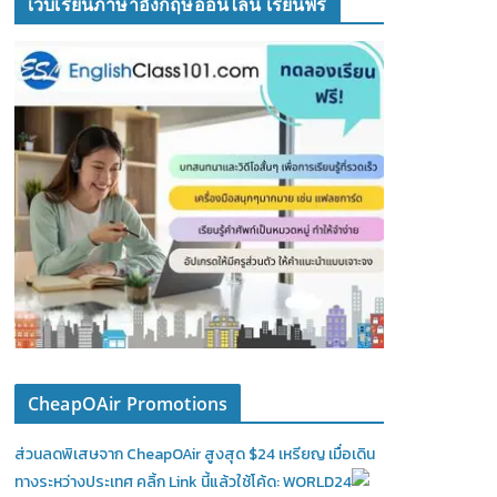
เว็บเรียนภาษาอังกฤษออนไลน์ เรียนฟรี
CheapOAir Promotions
ส่วนลดพิเสษจาก CheapOAir สูงสุด $24 เหรียญ เมื่อเดิน
ทางระหว่างประเทศ คลิ้ก Link นี้แล้วใช้โค้ด: WORLD24