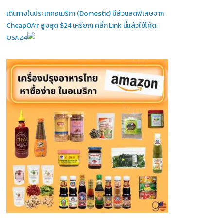
เดินทางในประเทศอเมริกา (Domestic)
มีส่วนลดพิเสษจาก
CheapOAir สูงสุด $24 เหรียญ คลิ้ก Link นี้แล้วใช้โค้ด:
USA24