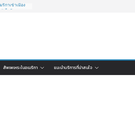
ริกาเข้าเมือง
ยังไงดี?
 ถูกระงับไม่มี
วนคนอยากย้าย
ช้ยี่ห้อไหนดี
รบจบในบทความ
ไทย ใช้วิธีไหน
ปี 2026?
กา 2026: ตัว
สัพเพเหระในอเมริกา
แนะนำบริการที่น่าสนใจ
ุ้มค่าที่สุด?