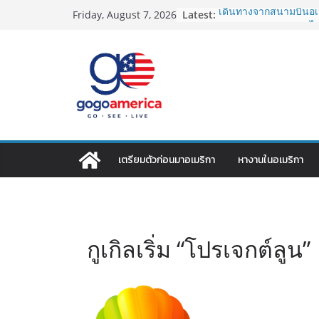
Skip
Latest:
เดินทางจากสนามบินอเม
Friday, August 7, 2026
to
2026: LAX, JFK, SFO ไป
Lotto Green Card 2027
content
กำหนด! อัปเดตข่าวด่
ประเทศต้องรู้
ซิมการ์ดอเมริกา 2026: ใ
ที่สุด? เปรียบเทียบค
เดียว
โอนเงินจากอเมริกากลับ
ประหยัดและคุ้มที่สุดใน
VPN สำหรับใช้ในอเมริ
เตรียมตัวก่อนมาอเมริกา
หางานในอเมริกา
ไหนดี ปลอดภัย และราคาค
กูเกิลเริ่ม “โปรเจกต์ลูน”