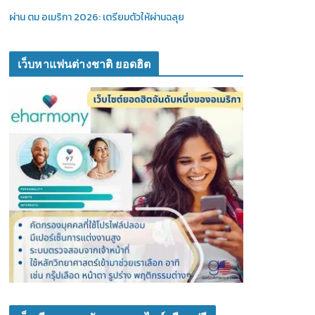
ผ่าน ตม อเมริกา 2026: เตรียมตัวให้ผ่านฉลุย
เว็บหาแฟนต่างชาติ ยอดฮิต