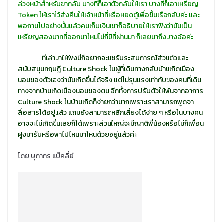
ล่วงหน้าสำหรับขากลับ บางที่ก็เอาตั๋วกลับให้เรา บางที่ก็เอาเหรียญ
Token ให้เราไว้ส่งคืนให้เจ้าหน้าที่หรือหยดตู้เพื่อขึ้นเรือกลับค่ะ และ
พอถามไปอย่างนั้นแล้วคนเก็บเงินเขาก็อธิบายให้เราฟังว่ามันเป็น
เหรียญสองบาทที่ออกมาใหม่ไม่กี่ปีที่ผ่านมา ก็เลยมาถึงบางอ้อค่ะ
ที่เล่ามาให้ฟังนี่ก็อยากจะแชร์ประสบการณ์ส่วนตัวและ
สนับสนุนทฤษฎี Culture Shock ในผู้ที่เดินทางกลับบ้านเกิดเมือง
นอนของตัวเองว่ามันเกิดขึ้นได้จริง แต่ไม่รุนแรงเท่ากับของคนที่เดิน
ทางจากบ้านเกิดเมืองนอนของตน อีกทั้งการปรับตัวให้พ้นจากอาการ
Culture Shock ในบ้านเกิดก็ง่ายกว่ามากเพราะเราสามารถพูดจา
สื่อสารได้อยู่แล้ว แถมยังสามารถหลีกเลี่ยงได้ง่าย ๆ หรือในบางคน
อาจจะไม่เกิดขึ้นเลยก็ได้เพราะส่วนใหญ่จะมีญาติพี่น้องหรือไม่ก็เพื่อน
ฝูงมารับหรือพาไปไหนมาไหนด้วยอยู่แล้วค่ะ
โดย ษุภากร แบ๊คลี่ย์