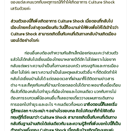
ของแต่ละคนบวกกับเหตุการณ์ที่ทำให้เกิดอาการ Culture Shock
เสริมด้วยค่ะ
ส่วนตัวเองนี่ก็เพิ่งเกิดอาการ Culture Shock เมื่อตอนที่กลับไป
เมืองไทยครั้งล่าสุดเหมือนกัน วันนี้ก็จะมาเล่าให้ฟังเพื่อให้ได้เข้าใจว่า
Culture Shock สามารถเกิดขึ้นกับคนที่เดินทางกลับบ้านเกิดเมือง
นอนได้อย่างไรค่ะ
ก่อนอื่นคงต้องเท้าความกันสักเล็กน้อยก่อนนะคะว่าส่วนตัว
แล้วไม่ได้กลับไปเยี่ยมเมืองไทยมาหลายปีดีดัก ไม่ใช่เพราะไม่อยาก
กลับแต่เพราะความจำเป็นทั้งทางครอบครัว เศรษฐกิจและการเมือง
เอ็ย! ไม่ใช่ค่ะ เพราะความจำเป็นในเหตุผลส่วนตัวอื่น ๆ ที่ติดขัดทำให้
กลับไปเยี่ยมบ้านไม่ได้ แต่ตลอดเวลาที่ผ่านมาก็ได้ติดตามข่าวสาร
ต่าง ๆ และก็คุยกับคนที่บ้านมาโดยตลอดไม่ได้ขาด พอมาถึงเมื่อเดือน
ที่แล้วที่ต้องกลับไปทำธุระที่เมืองไทยและไปคนเดียว บวกกับการไม่
ต้องการรบกวนพี่น้องคนอื่น ก็เลยฉายเดี่ยววางแผนการเดินทาง
การออกไปทำธุระและอะไร ๆ คนเดียวทั้งหมด
มาถึงตอนนี้ก็เลยเริ่ม
รู้สึกแปลก ๆ ประหม่า ๆ อย่างไรชอบกล คิดไปคิดมาก็ทำให้คิดถึง
ทฤษฎีที่เรียนมาว่า Culture Shock สามารถเกิดขึ้นกับคนที่เดินทาง
กลับถิ่นฐานบ้านเกิดได้เช่นเดียวกัน และความรู้สึกที่เพิ่งบอกไปนี้ก็เป็น
ตัวอย่างหนึ่งของ Culture Shock เมื่อกลับบ้านเกิดเมืองนอนค่ะ