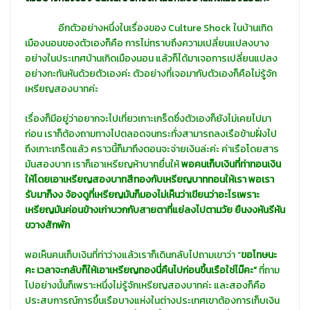
อีกตัวอย่างหนึ่งในเรื่องของ Culture Shock ในบ้านเกิด
เมืองนอนของตัวเองก็คือ การไม่ทราบถึงความเปลี่ยนแปลงบาง
อย่างในประเทศบ้านเกิดเมืองนอน แล้วก็ได้มาเจอการเปลี่ยนแปลง
อย่างกะทันหันด้วยตัวเองค่ะ ตัวอย่างที่เจอมากับตัวเองก็คือไม่รู้จัก
เหรียญสองบาทค่ะ
เรื่องก็มีอยู่ว่าอยากจะไปเที่ยวเกาะเกร็ดซึ่งตัวเองก็ยังไม่เคยไปมา
ก่อน เราก็ต้องถามทางไปตลอดจนกระทั่งสามารถลงเรือข้ามฝั่งไป
ถึงเกาะเกร็ดแล้ว คราวนี้ก็มาถึงตอนจะจ่ายเงินล่ะค่ะ ค่าเรือโดยสาร
มันสองบาท เราก็เอาเหรียญห้าบาทยื่นให้
พอคนเก็บเงินที่ท่าทอนเงิน
ให้โดยเอาเหรียญสองบาทสีทองกับเหรียญบาททอนให้เรา พอเรา
รับมาก็งง จ้องดูที่เหรียญมันก็มองไม่เห็นว่าเขียนว่าอะไรเพราะ
เหรียญมันค่อนข้างเก่าบวกกับสายตาที่แย่ลงไปตามวัย ยืนงงหันรีหัน
ขวางสักพัก
พอเห็นคนเก็บเงินที่ท่าว่างแล้วเราก็เดินกลับไปถามเขาว่า “
ขอโทษนะ
คะ เวลาจะกลับก็ให้เอาเหรียญทองนี่คืนไปก่อนขึ้นเรือใช่ไม๊คะ”
ที่ถาม
ไปอย่างนั้นก็เพราะหนึ่งไม่รู้จักเหรียญสองบาทค่ะ และสองก็คือ
ประสบการณ์การขึ้นเรือบางแห่งในต่างประเทศเขาต้องการเก็บเงิน