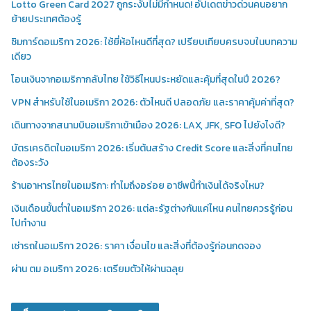
Lotto Green Card 2027 ถูกระงับไม่มีกำหนด! อัปเดตข่าวด่วนคนอยาก
ย้ายประเทศต้องรู้
ซิมการ์ดอเมริกา 2026: ใช้ยี่ห้อไหนดีที่สุด? เปรียบเทียบครบจบในบทความ
เดียว
โอนเงินจากอเมริกากลับไทย ใช้วิธีไหนประหยัดและคุ้มที่สุดในปี 2026?
VPN สำหรับใช้ในอเมริกา 2026: ตัวไหนดี ปลอดภัย และราคาคุ้มค่าที่สุด?
เดินทางจากสนามบินอเมริกาเข้าเมือง 2026: LAX, JFK, SFO ไปยังไงดี?
บัตรเครดิตในอเมริกา 2026: เริ่มต้นสร้าง Credit Score และสิ่งที่คนไทย
ต้องระวัง
ร้านอาหารไทยในอเมริกา: ทำไมถึงอร่อย อาชีพนี้ทำเงินได้จริงไหม?
เงินเดือนขั้นต่ำในอเมริกา 2026: แต่ละรัฐต่างกันแค่ไหน คนไทยควรรู้ก่อน
ไปทำงาน
เช่ารถในอเมริกา 2026: ราคา เงื่อนไข และสิ่งที่ต้องรู้ก่อนกดจอง
ผ่าน ตม อเมริกา 2026: เตรียมตัวให้ผ่านฉลุย