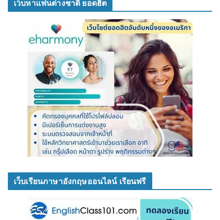
เว็บหาแฟนต่างชาติ ยอดฮิต
เว็บเรียนภาษาอังกฤษออนไลน์ เรียนฟรี