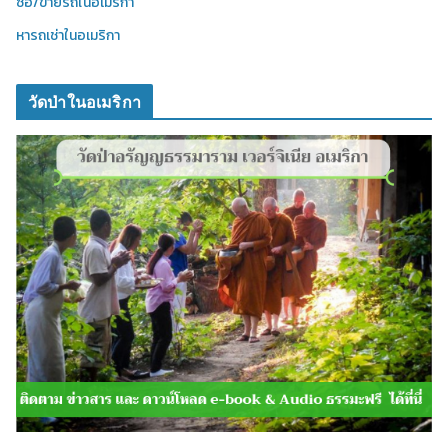
ซื้อ/ขายรถในอเมริกา
หารถเช่าในอเมริกา
วัดป่าในอเมริกา