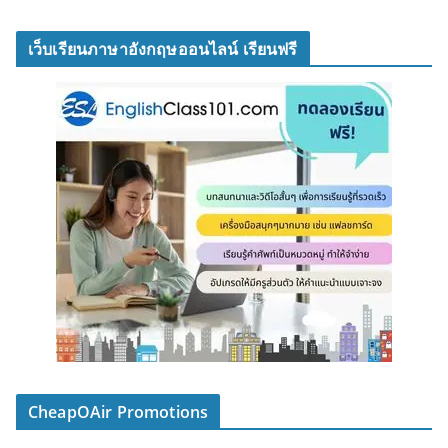
เว็บเรียนภาษาอังกฤษออนไลน์ เรียนฟรี
CheapOAir Promotions