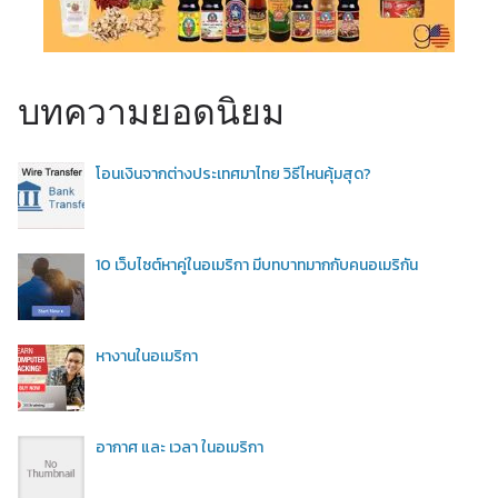
บทความยอดนิยม
โอนเงินจากต่างประเทศมาไทย วิธีไหนคุ้มสุด?
10 เว็บไซต์หาคู่ในอเมริกา มีบทบาทมากกับคนอเมริกัน
หางานในอเมริกา
อากาศ และ เวลา ในอเมริกา