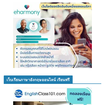
เว็บเรียนภาษาอังกฤษออนไลน์ เรียนฟรี