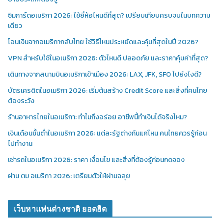
ซิมการ์ดอเมริกา 2026: ใช้ยี่ห้อไหนดีที่สุด? เปรียบเทียบครบจบในบทความ
เดียว
โอนเงินจากอเมริกากลับไทย ใช้วิธีไหนประหยัดและคุ้มที่สุดในปี 2026?
VPN สำหรับใช้ในอเมริกา 2026: ตัวไหนดี ปลอดภัย และราคาคุ้มค่าที่สุด?
เดินทางจากสนามบินอเมริกาเข้าเมือง 2026: LAX, JFK, SFO ไปยังไงดี?
บัตรเครดิตในอเมริกา 2026: เริ่มต้นสร้าง Credit Score และสิ่งที่คนไทย
ต้องระวัง
ร้านอาหารไทยในอเมริกา: ทำไมถึงอร่อย อาชีพนี้ทำเงินได้จริงไหม?
เงินเดือนขั้นต่ำในอเมริกา 2026: แต่ละรัฐต่างกันแค่ไหน คนไทยควรรู้ก่อน
ไปทำงาน
เช่ารถในอเมริกา 2026: ราคา เงื่อนไข และสิ่งที่ต้องรู้ก่อนกดจอง
ผ่าน ตม อเมริกา 2026: เตรียมตัวให้ผ่านฉลุย
เว็บหาแฟนต่างชาติ ยอดฮิต