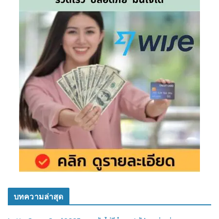
บทความล่าสุด