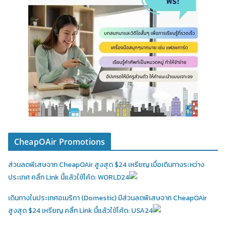
CheapOAir Promotions
ส่วนลดพิเสษจาก CheapOAir สูงสุด $24 เหรียญ เมื่อเดินทางระหว่าง
ประเทศ คลิ้ก Link นี้แล้วใช้โค้ด: WORLD24
เดินทางในประเทศอเมริกา (Domestic)
มีส่วนลดพิเสษจาก CheapOAir
สูงสุด $24 เหรียญ คลิ้ก Link นี้แล้วใช้โค้ด: USA24