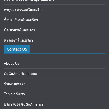
หาคูปอง ส่วนลดในอเมริกา
ซื้อประกันรถในอเมริกา
ซื้อ/ขายรถในอเมริกา
หารถเช่าในอเมริกา
Contact US
About Us
GoGoAmerica Inbox
ร่วมงานกับเรา
โฆษณากับเรา
บริการของ GoGoAmerica