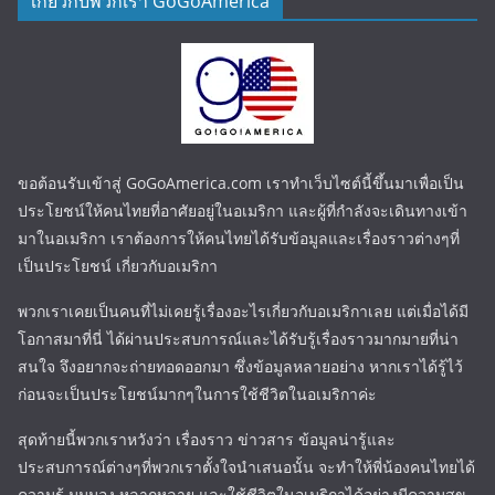
เกี่ยวกับพวกเรา GoGoAmerica
ขอต้อนรับเข้าสู่ GoGoAmerica.com เราทำเว็บไซต์นี้ขึ้นมาเพื่อเป็น
ประโยชน์ให้คนไทยที่อาศัยอยู่ในอเมริกา และผู้ที่กำลังจะเดินทางเข้า
มาในอเมริกา เราต้องการให้คนไทยได้รับข้อมูลและเรื่องราวต่างๆที่
เป็นประโยชน์ เกี่ยวกับอเมริกา
พวกเราเคยเป็นคนที่ไม่เคยรู้เรื่องอะไรเกี่ยวกับอเมริกาเลย แต่เมื่อได้มี
โอกาสมาที่นี่ ได้ผ่านประสบการณ์และได้รับรู้เรื่องราวมากมายที่น่า
สนใจ จึงอยากจะถ่ายทอดออกมา ซึ่งข้อมูลหลายอย่าง หากเราได้รู้ไว้
ก่อนจะเป็นประโยชน์มากๆในการใช้ชีวิตในอเมริกาค่ะ
สุดท้ายนี้พวกเราหวังว่า เรื่องราว ข่าวสาร ข้อมูลน่ารู้และ
ประสบการณ์ต่างๆที่พวกเราตั้งใจนำเสนอนั้น จะทำให้พี่น้องคนไทยได้
ความรู้ มุมมอง หลากหลาย และใช้ชีวิตในอเมริกาได้อย่างมีความสุข