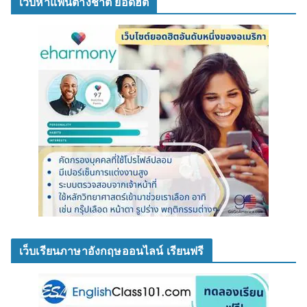
เว็บหาแฟนต่างชาติ ยอดฮิต
เว็บเรียนภาษาอังกฤษออนไลน์ เรียนฟรี