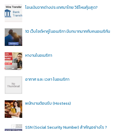
โอนเงินจากต่างประเทศมาไทย วิธีไหนคุ้มสุด?
10 เว็บไซต์หาคู่ในอเมริกา มีบทบาทมากกับคนอเมริกัน
หางานในอเมริกา
อากาศ และ เวลา ในอเมริกา
พนักงานต้อนรับ (Hostess)
SSN (Social Security Number) สำคัญอย่างไร ?