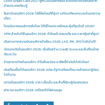
Lotto Green Card 2027 ถูกระงับไม่มีกำหนด! อัปเดตข่าวด่วนคนอยาก
ย้ายประเทศต้องรู้
ซิมการ์ดอเมริกา 2026: ใช้ยี่ห้อไหนดีที่สุด? เปรียบเทียบครบจบในบทความ
เดียว
โอนเงินจากอเมริกากลับไทย ใช้วิธีไหนประหยัดและคุ้มที่สุดในปี 2026?
VPN สำหรับใช้ในอเมริกา 2026: ตัวไหนดี ปลอดภัย และราคาคุ้มค่าที่สุด?
เดินทางจากสนามบินอเมริกาเข้าเมือง 2026: LAX, JFK, SFO ไปยังไงดี?
บัตรเครดิตในอเมริกา 2026: เริ่มต้นสร้าง Credit Score และสิ่งที่คนไทย
ต้องระวัง
ร้านอาหารไทยในอเมริกา: ทำไมถึงอร่อย อาชีพนี้ทำเงินได้จริงไหม?
เงินเดือนขั้นต่ำในอเมริกา 2026: แต่ละรัฐต่างกันแค่ไหน คนไทยควรรู้ก่อน
ไปทำงาน
เช่ารถในอเมริกา 2026: ราคา เงื่อนไข และสิ่งที่ต้องรู้ก่อนกดจอง
ผ่าน ตม อเมริกา 2026: เตรียมตัวให้ผ่านฉลุย