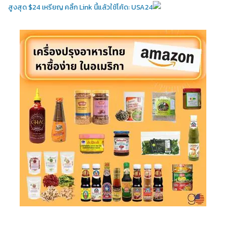
สูงสุด $24 เหรียญ คลิ้ก Link นี้แล้วใช้โค้ด: USA24