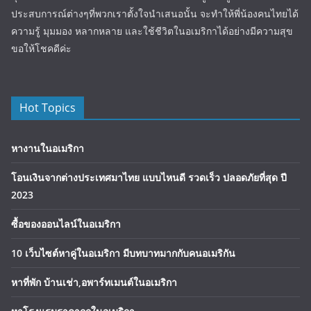
ประสบการณ์ต่างๆที่พวกเราตั้งใจนำเสนอนั้น จะทำให้พี่น้องคนไทยได้
ความรู้ มุมมอง หลากหลาย และใช้ชีวิตในอเมริกาได้อย่างมีความสุข
ขอให้โชคดีค่ะ
Hot Topics
หางานในอเมริกา
โอนเงินจากต่างประเทศมาไทย แบบไหนดี รวดเร็ว ปลอดภัยที่สุด ปี
2023
ซื้อของออนไลน์ในอเมริกา
10 เว็บไซต์หาคู่ในอเมริกา มีบทบาทมากกับคนอเมริกัน
หาที่พัก บ้านเช่า,อพาร์ทเมนต์ในอเมริกา