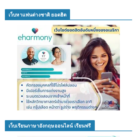
เว็บหาแฟนต่างชาติ ยอดฮิต
เว็บเรียนภาษาอังกฤษออนไลน์ เรียนฟรี