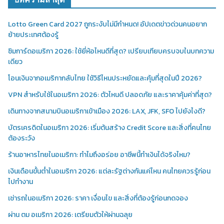
Lotto Green Card 2027 ถูกระงับไม่มีกำหนด! อัปเดตข่าวด่วนคนอยาก
ย้ายประเทศต้องรู้
ซิมการ์ดอเมริกา 2026: ใช้ยี่ห้อไหนดีที่สุด? เปรียบเทียบครบจบในบทความ
เดียว
โอนเงินจากอเมริกากลับไทย ใช้วิธีไหนประหยัดและคุ้มที่สุดในปี 2026?
VPN สำหรับใช้ในอเมริกา 2026: ตัวไหนดี ปลอดภัย และราคาคุ้มค่าที่สุด?
เดินทางจากสนามบินอเมริกาเข้าเมือง 2026: LAX, JFK, SFO ไปยังไงดี?
บัตรเครดิตในอเมริกา 2026: เริ่มต้นสร้าง Credit Score และสิ่งที่คนไทย
ต้องระวัง
ร้านอาหารไทยในอเมริกา: ทำไมถึงอร่อย อาชีพนี้ทำเงินได้จริงไหม?
เงินเดือนขั้นต่ำในอเมริกา 2026: แต่ละรัฐต่างกันแค่ไหน คนไทยควรรู้ก่อน
ไปทำงาน
เช่ารถในอเมริกา 2026: ราคา เงื่อนไข และสิ่งที่ต้องรู้ก่อนกดจอง
ผ่าน ตม อเมริกา 2026: เตรียมตัวให้ผ่านฉลุย