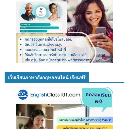
เว็บเรียนภาษาอังกฤษออนไลน์ เรียนฟรี