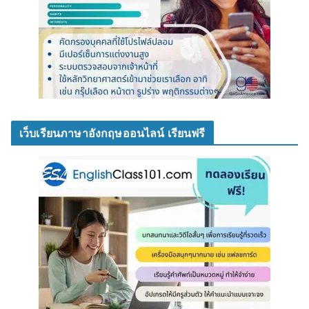
เว็บเรียนภาษาอังกฤษออนไลน์ เรียนฟรี