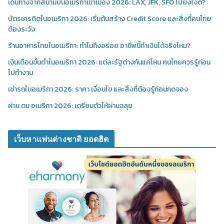
เดินทางจากสนามบินอเมริกาเข้าเมือง 2026: LAX, JFK, SFO ไปยังไงดี?
บัตรเครดิตในอเมริกา 2026: เริ่มต้นสร้าง Credit Score และสิ่งที่คนไทย
ต้องระวัง
ร้านอาหารไทยในอเมริกา: ทำไมถึงอร่อย อาชีพนี้ทำเงินได้จริงไหม?
เงินเดือนขั้นต่ำในอเมริกา 2026: แต่ละรัฐต่างกันแค่ไหน คนไทยควรรู้ก่อน
ไปทำงาน
เช่ารถในอเมริกา 2026: ราคา เงื่อนไข และสิ่งที่ต้องรู้ก่อนกดจอง
ผ่าน ตม อเมริกา 2026: เตรียมตัวให้ผ่านฉลุย
เว็บหาแฟนต่างชาติ ยอดฮิต