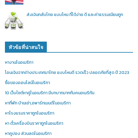
ส่งเงินกลับไทย แบบไหน ที่ได้ง่าย ดี และค่าธรรมเนียมถูก
หัวข้อที่น่าสนใจ
หางานในอเมริกา
โอนเงินจากต่างประเทศมาไทย แบบไหนดี รวดเร็ว ปลอดภัยที่สุด ปี 2023
ซื้อของออนไลน์ในอเมริกา
10 เว็บไซต์หาคู่ในอเมริกา มีบทบาทมากกับคนอเมริกัน
หาที่พัก บ้านเช่า,อพาร์ทเมนต์ในอเมริกา
หาโรงแรมราคาถูกในอเมริกา
หา ตั๋วเครื่องบินราคาถูกในอเมริกา
หาคูปอง ส่วนลดในอเมริกา