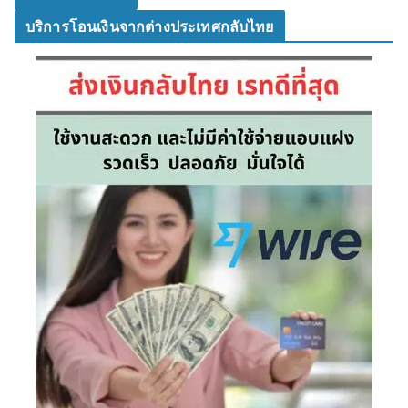
บริการโอนเงินจากต่างประเทศกลับไทย