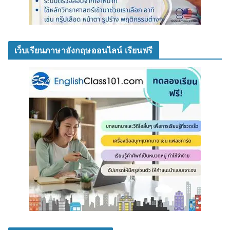
เว็บเรียนภาษาอังกฤษออนไลน์ เรียนฟรี