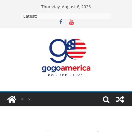
Skip
Thursday, August 6, 2026
to
Latest:
content