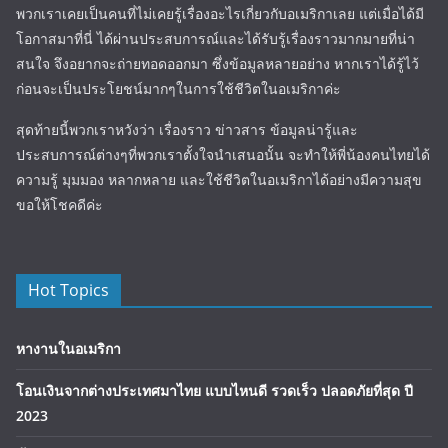
พวกเราเคยเป็นคนที่ไม่เคยรู้เรื่องอะไรเกี่ยวกับอเมริกาเลย แต่เมื่อได้มี
โอกาสมาที่นี่ ได้ผ่านประสบการณ์และได้รับรู้เรื่องราวมากมายที่น่า
สนใจ จึงอยากจะถ่ายทอดออกมา ซึ่งข้อมูลหลายอย่าง หากเราได้รู้ไว้
ก่อนจะเป็นประโยชน์มากๆในการใช้ชีวิตในอเมริกาค่ะ
สุดท้ายนี้พวกเราหวังว่า เรื่องราว ข่าวสาร ข้อมูลน่ารู้และ
ประสบการณ์ต่างๆที่พวกเราตั้งใจนำเสนอนั้น จะทำให้พี่น้องคนไทยได้
ความรู้ มุมมอง หลากหลาย และใช้ชีวิตในอเมริกาได้อย่างมีความสุข
ขอให้โชคดีค่ะ
Hot Topics
หางานในอเมริกา
โอนเงินจากต่างประเทศมาไทย แบบไหนดี รวดเร็ว ปลอดภัยที่สุด ปี
2023