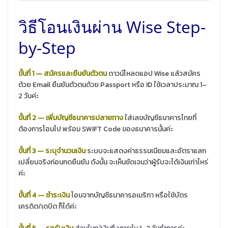
วิธีโอนเงินผ่าน Wise Step-
by-Step
ขั้นที่ 1 — สมัครและยืนยันตัวตน
ดาวน์โหลดแอป Wise แล้วสมัคร
ด้วย Email ยืนยันตัวตนด้วย Passport หรือ ID ใช้เวลาประมาณ 1–
2 วันค่ะ
ขั้นที่ 2 — เพิ่มบัญชีธนาคารปลายทาง
ใส่เลขบัญชีธนาคารไทยที่
ต้องการโอนไป พร้อม SWIFT Code ของธนาคารนั้นค่ะ
ขั้นที่ 3 — ระบุจำนวนเงิน
ระบบจะแสดงค่าธรรมเนียมและอัตราแลก
เปลี่ยนจริงก่อนกดยืนยัน ดังนั้น จะเห็นชัดเจนว่าผู้รับจะได้เงินเท่าไหร่
ค่ะ
ขั้นที่ 4 — ชำระเงิน
โอนจากบัญชีธนาคารอเมริกา หรือใช้บัตร
เครดิต/เดบิต ก็ได้ค่ะ