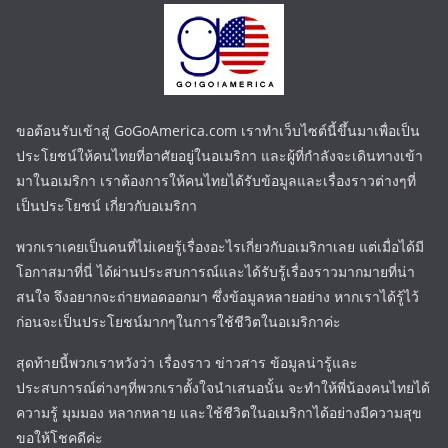
ขอต้อนรับเข้าสู่ GoGoAmerica.com เราทำเว็บไซต์นี้ขึ้นมาเพื่อเป็น
ประโยชน์ให้คนไทยที่อาศัยอยู่ในอเมริกา และผู้ที่กำลังจะเดินทางเข้า
มาในอเมริกา เราต้องการให้คนไทยได้รับข้อมูลและเรื่องราวต่างๆที่
เป็นประโยชน์ เกี่ยวกับอเมริกา
พวกเราเคยเป็นคนที่ไม่เคยรู้เรื่องอะไรเกี่ยวกับอเมริกาเลย แต่เมื่อได้มี
โอกาสมาที่นี่ ได้ผ่านประสบการณ์และได้รับรู้เรื่องราวมากมายที่น่า
สนใจ จึงอยากจะถ่ายทอดออกมา ซึ่งข้อมูลหลายอย่าง หากเราได้รู้ไว้
ก่อนจะเป็นประโยชน์มากๆในการใช้ชีวิตในอเมริกาค่ะ
สุดท้ายนี้พวกเราหวังว่า เรื่องราว ข่าวสาร ข้อมูลน่ารู้และ
ประสบการณ์ต่างๆที่พวกเราตั้งใจนำเสนอนั้น จะทำให้พี่น้องคนไทยได้
ความรู้ มุมมอง หลากหลาย และใช้ชีวิตในอเมริกาได้อย่างมีความสุข
ขอให้โชคดีค่ะ