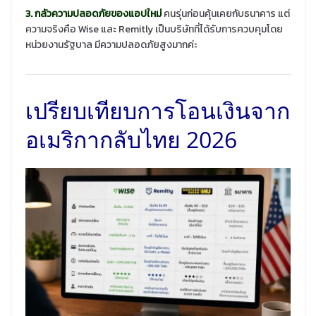
3. กลัวความปลอดภัยของแอปใหม่
คนรุ่นก่อนคุ้นเคยกับธนาคาร แต่
ความจริงคือ Wise และ Remitly เป็นบริษัทที่ได้รับการควบคุมโดย
หน่วยงานรัฐบาล มีความปลอดภัยสูงมากค่ะ
เปรียบเทียบการโอนเงินจาก
อเมริกากลับไทย 2026