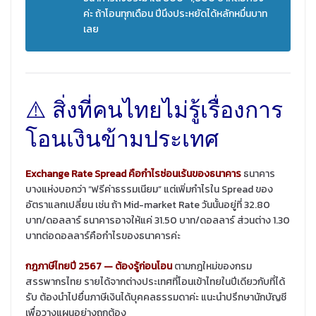
ค่ะ ถ้าโอนทุกเดือน ปีนึงประหยัดได้หลักหมื่นบาท
เลย
⚠️ สิ่งที่คนไทยไม่รู้เรื่องการ
โอนเงินข้ามประเทศ
Exchange Rate Spread คือกำไรซ่อนเร้นของธนาคาร
ธนาคาร
บางแห่งบอกว่า “ฟรีค่าธรรมเนียม” แต่เพิ่มกำไรใน Spread ของ
อัตราแลกเปลี่ยน เช่น ถ้า Mid-market Rate วันนั้นอยู่ที่ 32.80
บาท/ดอลลาร์ ธนาคารอาจให้แค่ 31.50 บาท/ดอลลาร์ ส่วนต่าง 1.30
บาทต่อดอลลาร์คือกำไรของธนาคารค่ะ
กฎภาษีไทยปี 2567 — ต้องรู้ก่อนโอน
ตามกฎใหม่ของกรม
สรรพากรไทย รายได้จากต่างประเทศที่โอนเข้าไทยในปีเดียวกับที่ได้
รับ ต้องนำไปยื่นภาษีเงินได้บุคคลธรรมดาค่ะ แนะนำปรึกษานักบัญชี
เพื่อวางแผนอย่างถูกต้อง