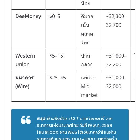
น้อย
DeeMoney
$0–5
ดีมาก
~32,300–
1
เน้น
32,700
วั
ตลาด
ไทย
Western
$5–15
ปาน
~31,800–
ไม่
Union
กลาง
32,200
ชั
ธนาคาร
$25–45
แย่กว่า
~31,000–
2
(Wire)
Mid-
32,000
วั
market
สรุป:
อ้างอิงอัตรา 32.7 บาท/ดอลลาร์ จาก
ธนาคารแห่งประเทศไทย วันที่ 19 พ.ค. 2569
โอน $1,000 ผ่าน Wise ได้เงินมากกว่าโอนผ่าน
ธนาคารถึงประมาณ 800–1,800 บาทต่อครั้ง