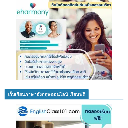
เว็บเรียนภาษาอังกฤษออนไลน์ เรียนฟรี