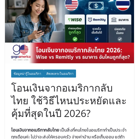
ข้อมูลน่ารู้ในอเมริกา
สัพเพเหระในอเมริกา
โอนเงินจากอเมริกากลับ
ไทย ใช้วิธีไหนประหยัดและ
คุ้มที่สุดในปี 2026?
โอนเงินจากอเมริกากลับไทย
เป็นสิ่งที่คนไทยในอเมริกาทำเป็นประจำ
ทุกเดือนค่ะ ไม่ว่าจะส่งให้ครอบครัว จ่ายค่าบ้าน หรือเก็บออม แต่ถ้า