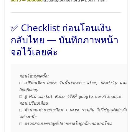
ขั้นที่ 5 — รอรับเงิน
ส่วนใหญ่เงินถึงภายใน 1–2 วันทำการค่ะ
✅ Checklist ก่อนโอนเงิน
กลับไทย — บันทึกภาพหน้า
จอไว้เลยค่ะ
ก่อนโอนทุกครั้ง:

□ เปรียบเทียบ Rate วันนั้นระหว่าง Wise, Remitly และ 
DeeMoney

□ ดู Mid-market Rate จริงที่ google.com/finance 
ก่อนเปรียบเทียบ

□ คำนวณค่าธรรมเนียม + Rate รวมกัน ไม่ใช่ดูแค่อย่างใด
อย่างหนึ่ง

□ ตรวจสอบเลขบัญชีปลายทางให้ถูกต้องก่อนกดโอน
