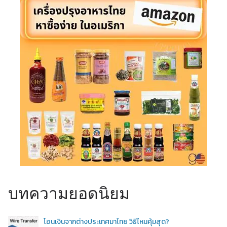
บทความยอดนิยม
โอนเงินจากต่างประเทศมาไทย วิธีไหนคุ้มสุด?