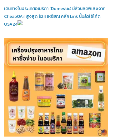
เดินทางในประเทศอเมริกา (Domestic)
มีส่วนลดพิเสษจาก
CheapOAir สูงสุด $24 เหรียญ คลิ้ก Link นี้แล้วใช้โค้ด:
USA24