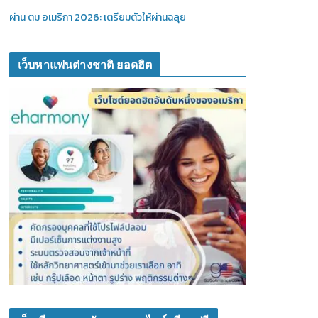
ผ่าน ตม อเมริกา 2026: เตรียมตัวให้ผ่านฉลุย
เว็บหาแฟนต่างชาติ ยอดฮิต