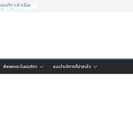
อเมริกาเข้าเมือง
 ไปยังไงดี?
027 ถูกระงับไม่มี
ด่วนคนอยากย้าย
: ใช้ยี่ห้อไหนดี
ยบครบจบในบทความ
ลับไทย ใช้วิธีไหน
ดในปี 2026?
ริกา 2026: ตัว
สัพเพเหระในอเมริกา
แนะนำบริการที่น่าสนใจ
คาคุ้มค่าที่สุด?