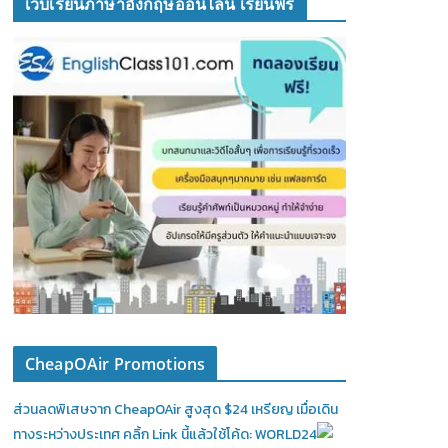
เว็บเรียนภาษาอังกฤษออนไลน์ เรียนฟรี
CheapOAir Promotions
ส่วนลดพิเสษจาก CheapOAir สูงสุด $24 เหรียญ เมื่อเดิน
ทางระหว่างประเทศ คลิ้ก Link นี้แล้วใช้โค้ด: WORLD24