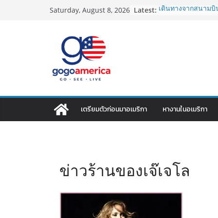
Skip
Latest:
เดินทางจากสนามบิน
Saturday, August 8, 2026
to
2026: LAX, JFK, SFO
Lotto Green Card 2
content
กำหนด! อัปเดตข่าว
ประเทศต้องรู้
ซิมการ์ดอเมริกา 2026
ที่สุด? เปรียบเที
เดียว
โอนเงินจากอเมริกาก
ประหยัดและคุ้มที่สุ
VPN สำหรับใช้ในอเม
เตรียมตัวก่อนมาอเมริกา
หางานในอเมริกา
ไหนดี ปลอดภัย และรา
ข่าวร้านของเจ๊เจโล