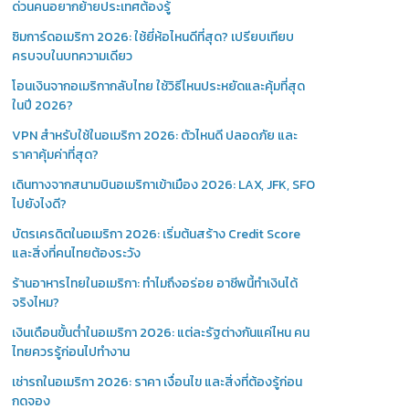
ด่วนคนอยากย้ายประเทศต้องรู้
ซิมการ์ดอเมริกา 2026: ใช้ยี่ห้อไหนดีที่สุด? เปรียบเทียบ
ครบจบในบทความเดียว
โอนเงินจากอเมริกากลับไทย ใช้วิธีไหนประหยัดและคุ้มที่สุด
ในปี 2026?
VPN สำหรับใช้ในอเมริกา 2026: ตัวไหนดี ปลอดภัย และ
ราคาคุ้มค่าที่สุด?
เดินทางจากสนามบินอเมริกาเข้าเมือง 2026: LAX, JFK, SFO
ไปยังไงดี?
บัตรเครดิตในอเมริกา 2026: เริ่มต้นสร้าง Credit Score
และสิ่งที่คนไทยต้องระวัง
ร้านอาหารไทยในอเมริกา: ทำไมถึงอร่อย อาชีพนี้ทำเงินได้
จริงไหม?
เงินเดือนขั้นต่ำในอเมริกา 2026: แต่ละรัฐต่างกันแค่ไหน คน
ไทยควรรู้ก่อนไปทำงาน
เช่ารถในอเมริกา 2026: ราคา เงื่อนไข และสิ่งที่ต้องรู้ก่อน
กดจอง