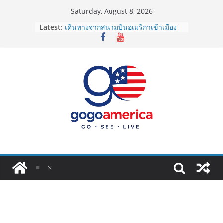
Skip
Saturday, August 8, 2026
to
Latest:
เดินทางจากสนามบินอเมริกาเข้าเมือง
content
2026: LAX, JFK, SFO ไปยังไงดี?
Lotto Green Card 2027 ถูกระงับไม่มี
กำหนด! อัปเดตข่าวด่วนคนอยากย้าย
ประเทศต้องรู้
ซิมการ์ดอเมริกา 2026: ใช้ยี่ห้อไหนดี
ที่สุด? เปรียบเทียบครบจบในบทความ
เดียว
โอนเงินจากอเมริกากลับไทย ใช้วิธีไหน
ประหยัดและคุ้มที่สุดในปี 2026?
VPN สำหรับใช้ในอเมริกา 2026: ตัว
ไหนดี ปลอดภัย และราคาคุ้มค่าที่สุด?