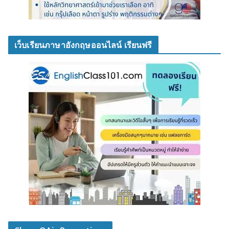
เว็บเรียนภาษาอังกฤษออนไลน์ เรียนฟรี