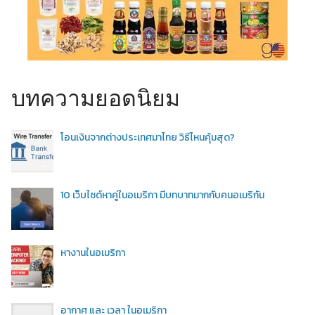
บทความยอดนิยม
โอนเงินจากต่างประเทศมาไทย วิธีไหนคุ้มสุด?
10 เว็บไซต์หาคู่ในอเมริกา มีบทบาทมากกับคนอเมริกัน
หางานในอเมริกา
อากาศ และ เวลา ในอเมริกา