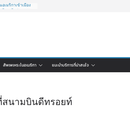
อเมริกาเข้าเมือง
O ไปยังไงดี?
027 ถูกระงับไม่มี
วด่วนคนอยากย้าย
6: ใช้ยี่ห้อไหนดี
ยบครบจบในบทความ
กลับไทย ใช้วิธีไหน
ุดในปี 2026?
มริกา 2026: ตัว
สัพเพเหระในอเมริกา
แนะนำบริการที่น่าสนใจ
าคาคุ้มค่าที่สุด?
งที่สนามบินดีทรอยท์