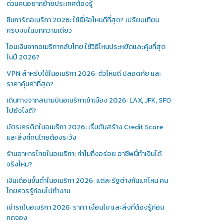
ด่วนคนอยากย้ายประเทศต้องรู้
ซิมการ์ดอเมริกา 2026: ใช้ยี่ห้อไหนดีที่สุด? เปรียบเทียบ
ครบจบในบทความเดียว
โอนเงินจากอเมริกากลับไทย ใช้วิธีไหนประหยัดและคุ้มที่สุด
ในปี 2026?
VPN สำหรับใช้ในอเมริกา 2026: ตัวไหนดี ปลอดภัย และ
ราคาคุ้มค่าที่สุด?
เดินทางจากสนามบินอเมริกาเข้าเมือง 2026: LAX, JFK, SFO
ไปยังไงดี?
บัตรเครดิตในอเมริกา 2026: เริ่มต้นสร้าง Credit Score
และสิ่งที่คนไทยต้องระวัง
ร้านอาหารไทยในอเมริกา: ทำไมถึงอร่อย อาชีพนี้ทำเงินได้
จริงไหม?
เงินเดือนขั้นต่ำในอเมริกา 2026: แต่ละรัฐต่างกันแค่ไหน คน
ไทยควรรู้ก่อนไปทำงาน
เช่ารถในอเมริกา 2026: ราคา เงื่อนไข และสิ่งที่ต้องรู้ก่อน
กดจอง