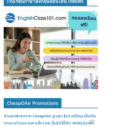
เว็บเรียนภาษาอังกฤษออนไลน์ เรียนฟรี
CheapOAir Promotions
ส่วนลดพิเสษจาก CheapOAir สูงสุด $24 เหรียญ เมื่อเดิน
ทางระหว่างประเทศ คลิ้ก Link นี้แล้วใช้โค้ด: WORLD24