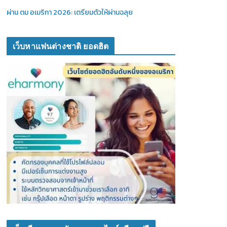
ผ่าน ตม อเมริกา 2026: เตรียมตัวให้ผ่านฉลุย
เว็บหาแฟนต่างชาติ ยอดฮิต