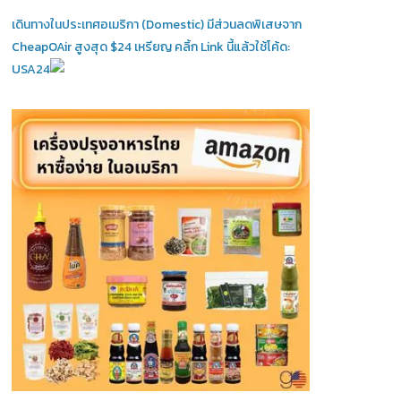
เดินทางในประเทศอเมริกา (Domestic)
มีส่วนลดพิเสษจาก
CheapOAir สูงสุด $24 เหรียญ คลิ้ก Link นี้แล้วใช้โค้ด:
USA24