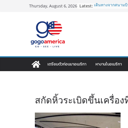
Skip
Latest:
เดินทางจากสนามบิน
Thursday, August 6, 2026
to
2026: LAX, JFK, SF
Lotto Green Card 2
content
กำหนด! อัปเดตข่า
ประเทศต้องรู้
ซิมการ์ดอเมริกา 202
ที่สุด? เปรียบเที
เดียว
โอนเงินจากอเมริกา
ประหยัดและคุ้มที่ส
VPN สำหรับใช้ในอเ
เตรียมตัวก่อนมาอเมริกา
หางานในอเมริกา
ไหนดี ปลอดภัย และร
สกัดหิ้วระเบิดขึ้นเครื่อ