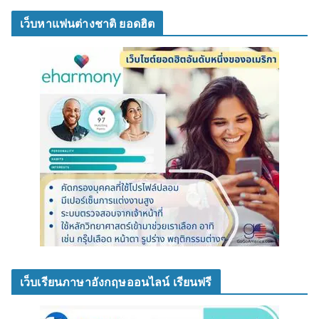
เว็บหาแฟนต่างชาติ ยอดฮิต
เว็บเรียนภาษาอังกฤษออนไลน์ เรียนฟรี