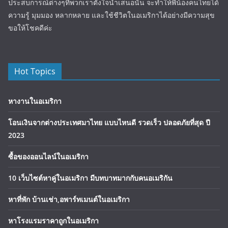
ประสบการณ์ต่างๆที่พวกเราตั้งใจนำเสนอนั้น จะทำให้พี่น้องคนไทยได้
ความรู้ มุมมอง หลากหลาย และใช้ชีวิตในอเมริกาได้อย่างมีความสุข
ขอให้โชคดีค่ะ
Hot Topics
หางานในอเมริกา
โอนเงินจากต่างประเทศมาไทย แบบไหนดี รวดเร็ว ปลอดภัยที่สุด ปี
2023
ซื้อของออนไลน์ในอเมริกา
10 เว็บไซต์หาคู่ในอเมริกา มีบทบาทมากกับคนอเมริกัน
หาที่พัก บ้านเช่า,อพาร์ทเมนต์ในอเมริกา
หาโรงแรมราคาถูกในอเมริกา