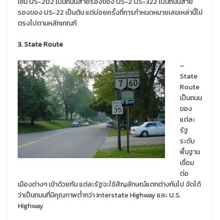
เช่น US-202 เป็นถนนสายรองของ US-2 US-322 เป็นถนนสาย
รองของ US-22 เป็นต้น แต่บ่อยครั้งที่การกำหนดหมายเลขเหล่านี้ไม่
ตรงไปตามหลักเกณฑ์
3. State Route
–
State
Route
เป็นถนน
ของ
แต่ละ
รัฐ
ระดับ
พื้นฐาน
เชื่อม
ต่อ
เมืองต่างๆ เข้าด้วยกัน แต่ละรัฐจะใช้สัญลักษณ์แตกต่างกันไป จัดได้
ว่าเป็นถนนที่มีคุณภาพต่ำกว่า Interstate Highway และ U.S.
Highway