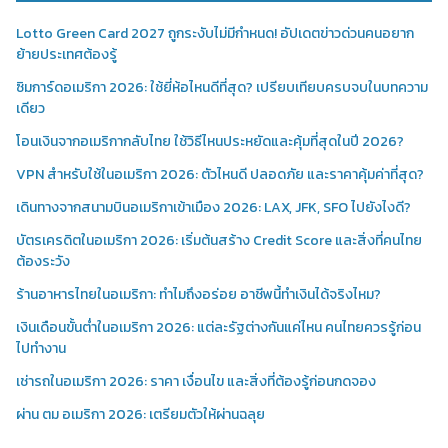
Lotto Green Card 2027 ถูกระงับไม่มีกำหนด! อัปเดตข่าวด่วนคนอยาก
ย้ายประเทศต้องรู้
ซิมการ์ดอเมริกา 2026: ใช้ยี่ห้อไหนดีที่สุด? เปรียบเทียบครบจบในบทความ
เดียว
โอนเงินจากอเมริกากลับไทย ใช้วิธีไหนประหยัดและคุ้มที่สุดในปี 2026?
VPN สำหรับใช้ในอเมริกา 2026: ตัวไหนดี ปลอดภัย และราคาคุ้มค่าที่สุด?
เดินทางจากสนามบินอเมริกาเข้าเมือง 2026: LAX, JFK, SFO ไปยังไงดี?
บัตรเครดิตในอเมริกา 2026: เริ่มต้นสร้าง Credit Score และสิ่งที่คนไทย
ต้องระวัง
ร้านอาหารไทยในอเมริกา: ทำไมถึงอร่อย อาชีพนี้ทำเงินได้จริงไหม?
เงินเดือนขั้นต่ำในอเมริกา 2026: แต่ละรัฐต่างกันแค่ไหน คนไทยควรรู้ก่อน
ไปทำงาน
เช่ารถในอเมริกา 2026: ราคา เงื่อนไข และสิ่งที่ต้องรู้ก่อนกดจอง
ผ่าน ตม อเมริกา 2026: เตรียมตัวให้ผ่านฉลุย