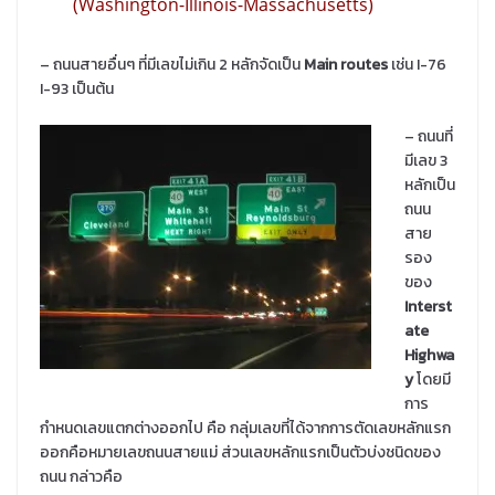
(Washington-Illinois-Massachusetts)
– ถนนสายอื่นๆ ที่มีเลขไม่เกิน 2 หลักจัดเป็น
Main routes
เช่น I-76
I-93 เป็นต้น
– ถนนที่
มีเลข 3
หลักเป็น
ถนน
สาย
รอง
ของ
Interst
ate
Highwa
y
โดยมี
การ
กำหนดเลขแตกต่างออกไป คือ กลุ่มเลขที่ได้จากการตัดเลขหลักแรก
ออกคือหมายเลขถนนสายแม่ ส่วนเลขหลักแรกเป็นตัวบ่งชนิดของ
ถนน กล่าวคือ