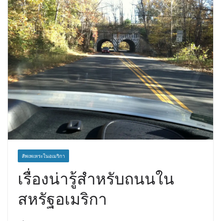
สัพเพเหระในอเมริกา
เรื่องน่ารู้สำหรับถนนใน
สหรัฐอเมริกา