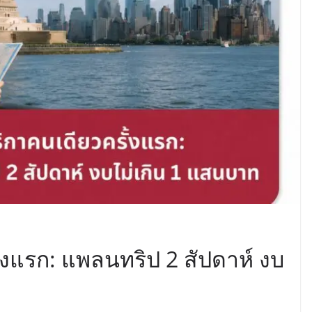
ั้งแรก: แพลนทริป 2 สัปดาห์ งบ