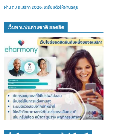
ผ่าน ตม อเมริกา 2026: เตรียมตัวให้ผ่านฉลุย
เว็บหาแฟนต่างชาติ ยอดฮิต