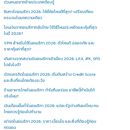
ด่วนคนอยากย้ายประเทศต้องรู้
ซิมการ์ดอเมริกา 2026: ใช้ยี่ห้อไหนดีที่สุด? เปรียบเทียบ
ครบจบในบทความเดียว
โอนเงินจากอเมริกากลับไทย ใช้วิธีไหนประหยัดและคุ้มที่สุด
ในปี 2026?
VPN สำหรับใช้ในอเมริกา 2026: ตัวไหนดี ปลอดภัย และ
ราคาคุ้มค่าที่สุด?
เดินทางจากสนามบินอเมริกาเข้าเมือง 2026: LAX, JFK, SFO
ไปยังไงดี?
บัตรเครดิตในอเมริกา 2026: เริ่มต้นสร้าง Credit Score
และสิ่งที่คนไทยต้องระวัง
ร้านอาหารไทยในอเมริกา: ทำไมถึงอร่อย อาชีพนี้ทำเงินได้
จริงไหม?
เงินเดือนขั้นต่ำในอเมริกา 2026: แต่ละรัฐต่างกันแค่ไหน คน
ไทยควรรู้ก่อนไปทำงาน
เช่ารถในอเมริกา 2026: ราคา เงื่อนไข และสิ่งที่ต้องรู้ก่อน
กดจอง