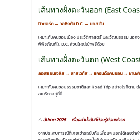
เส้นทางฝั่งตะวันออก (East Coas
นิวยอร์ก → วอชิงตัน D.C. → บอสตัน
เหมาะกับคนชอบเมือง ประวัติศาสตร์ และวัฒนธรรม นอกจาก
พิพิธภัณฑ์ใน D.C. ส่วนใหญ่เข้าฟรีด้วย
เส้นทางฝั่งตะวันตก (West Coas
ลอสแอนเจลิส → ลาสเวกัส → แกรนด์แคนยอน → ซานฟร
เหมาะกับคนชอบธรรมชาติและ Road Trip อย่างไรก็ตาม ต้
อเมริกาอยู่ที่นี่
⚠️
อัปเดต 2026 — เรื่องค่าน้ำมันที่ต้องรู้ก่อนเช่ารถ
จากประสบการณ์ที่เคยเช่ารถขับกับเพื่อนๆ บอกได้เลยว่าค่าน