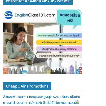
เว็บเรียนภาษาอังกฤษออนไลน์ เรียนฟรี
CheapOAir Promotions
ส่วนลดพิเสษจาก CheapOAir สูงสุด $24 เหรียญ เมื่อเดิน
ทางระหว่างประเทศ คลิ้ก Link นี้แล้วใช้โค้ด: WORLD24