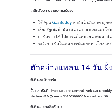
เพราะวิกฤติพลังงานทำให้ราคาน้ำมันในบางรัฐ สูงถึง $4–
เคล็ดลับจากประสบการณ์ตรง:
ใช้ App
GasBuddy
หาปั๊มน้ำมันราคาถูกต
เลือกรัฐเติมน้ำมัน เช่น เนวาดาและแอริโซ
ถ้าขับจาก LA ไปแกรนด์แคนยอน เติมน้ำมัน
ระวังการขับในเส้นทางชนบทที่ห่างไกล เพรา
ตัวอย่างแพลน 14 วัน ฝั่
วันที่ 1–5: นิวยอร์ก
ขั้นแรก เริ่มที่ Times Square, Central Park และ Brooklyn
Harlem หรือ Queens ซึ่งราคาถูกกว่า Manhattan มาก
วันที่ 6–9: วอชิงตัน D.C.