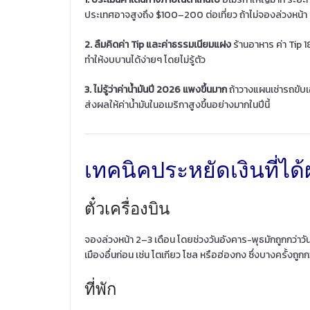
ประเทศอาจสูงถึง $100–200 ต่อเที่ยว ถ้าไม่จองล่วงหน้า
2. ลืมคิดค่า Tip และค่าธรรมเนียมแฝง
ร้านอาหาร ค่า Tip 
ทำให้งบบานได้ง่ายๆ โดยไม่รู้ตัว
3. ไม่รู้ว่าค่าน้ำมันปี 2026 แพงขึ้นมาก
ถ้าวางแผนเช่ารถขับเ
ส่งผลให้ค่าน้ำมันในอเมริกาสูงขึ้นอย่างมากในปีนี้
เทคนิคประหยัดเงินที่ได้
ตั๋วเครื่องบิน
จองล่วงหน้า 2–3 เดือน โดยช่วงวันอังคาร-พุธมักถูกกว่าวั
เมืองอื่นก่อน เช่น โตเกียว โซล หรือฮ่องกง ซึ่งบางครั้งถูก
ที่พัก