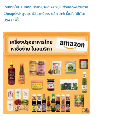
เดินทางในประเทศอเมริกา (Domestic)
มีส่วนลดพิเสษจาก
CheapOAir สูงสุด $24 เหรียญ คลิ้ก Link นี้แล้วใช้โค้ด:
USA24