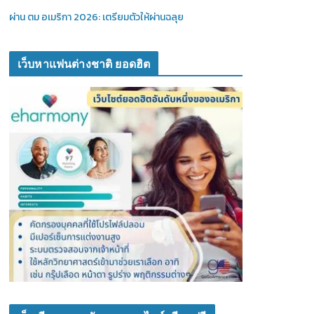
ผ่าน ตม อเมริกา 2026: เตรียมตัวให้ผ่านฉลุย
เว็บหาแฟนต่างชาติ ยอดฮิต