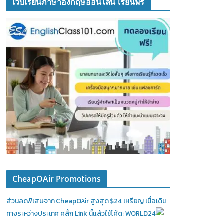
เว็บเรียนภาษาอังกฤษออนไลน์ เรียนฟรี
CheapOAir Promotions
ส่วนลดพิเสษจาก CheapOAir สูงสุด $24 เหรียญ เมื่อเดิน
ทางระหว่างประเทศ คลิ้ก Link นี้แล้วใช้โค้ด: WORLD24