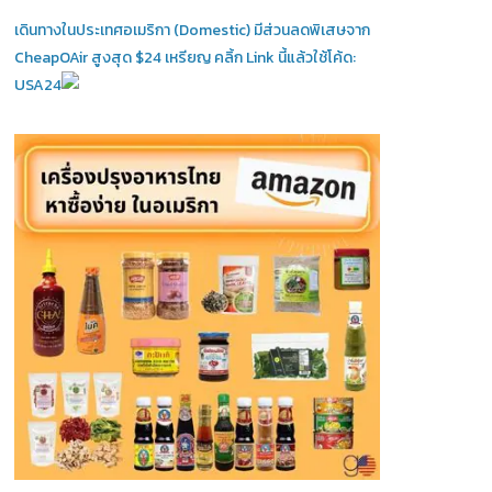
เดินทางในประเทศอเมริกา (Domestic)
มีส่วนลดพิเสษจาก
CheapOAir สูงสุด $24 เหรียญ คลิ้ก Link นี้แล้วใช้โค้ด:
USA24