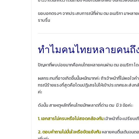
ข่าวว่าโดนกักตัว โดนถามจี้ หรือโดนส่งกลับ จนกังวลจนไม่ก
ขอบอกตรงๆ จากประสบการณ์ที่ผ่าน ตม อเมริกา มาหลายครั้งแล
ราบรื่น
ทำไมคนไทยหลายคนถึงก
ปัญหาที่พบบ่อยมากคือคนไทยหลายคนผ่าน ตม อเมริกา โดยไ
ผลกระทบที่อาจเกิดขึ้นนั้นหนักมากค่ะ ถ้าเจ้าหน้าที่ไม่พ
กรณีร้ายแรงที่สุดคือโดนปฏิเสธไม่ให้เข้าประเทศและส่งกลั
ค่ะ
ดังนั้น สาเหตุหลักที่คนไทยมักพลาดที่ด่าน ตม มี 3 ข้อค่ะ:
1. เอกสารไม่ครบหรือไม่สอดคล้องกัน
เจ้าหน้าที่จะเปรียบเ
2. ตอบคำถามไม่มั่นใจหรือขัดแย้งกัน
หลายคนตื่นเต้นจนตอบว
เพิ่มค่ะ