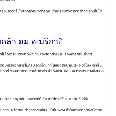
ล้าเดินทาง
้วว่า ไม่ได้น่ากลัวอย่างที่คิดค่ะ ถ้าเตรียมตัวดี ทุกอย่างจะผ่านไปได้
ลัว ตม อเมริกา?
ม่ได้เตรียมตัวมาดีพอ ทั้งเรื่องเอกสารและเรื่องการตอบคำถาม
อใจคำตอบหรือเอกสารไม่ครบ อาจโดนกักในห้องสักบาณ 2–6 ชั่วโมง หรือใน
บทันที ซึ่งหมายความว่าเสียค่าตั๋ว ค่าโรงแรม และแผนการเดินทางทั้งหมด
ทียบสิ่งที่เราพูดกับเอกสารที่ยื่นไป ถ้าไม่ตรงกันจะสงสัยทันทีค่ะ
กวน หรือตอบต่างจากสิ่งที่เขียนในใบ I-94 ทำให้เจ้าหน้าที่ต้องซักถาม