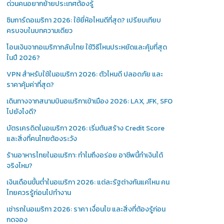
ด่วนคนอยากย้ายประเทศต้องรู้
ซิมการ์ดอเมริกา 2026: ใช้ยี่ห้อไหนดีที่สุด? เปรียบเทียบ
ครบจบในบทความเดียว
โอนเงินจากอเมริกากลับไทย ใช้วิธีไหนประหยัดและคุ้มที่สุด
ในปี 2026?
VPN สำหรับใช้ในอเมริกา 2026: ตัวไหนดี ปลอดภัย และ
ราคาคุ้มค่าที่สุด?
เดินทางจากสนามบินอเมริกาเข้าเมือง 2026: LAX, JFK, SFO
ไปยังไงดี?
บัตรเครดิตในอเมริกา 2026: เริ่มต้นสร้าง Credit Score
และสิ่งที่คนไทยต้องระวัง
ร้านอาหารไทยในอเมริกา: ทำไมถึงอร่อย อาชีพนี้ทำเงินได้
จริงไหม?
เงินเดือนขั้นต่ำในอเมริกา 2026: แต่ละรัฐต่างกันแค่ไหน คน
ไทยควรรู้ก่อนไปทำงาน
เช่ารถในอเมริกา 2026: ราคา เงื่อนไข และสิ่งที่ต้องรู้ก่อน
กดจอง