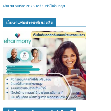
ผ่าน ตม อเมริกา 2026: เตรียมตัวให้ผ่านฉลุย
เว็บหาแฟนต่างชาติ ยอดฮิต