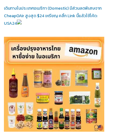
เดินทางในประเทศอเมริกา (Domestic)
มีส่วนลดพิเสษจาก
CheapOAir สูงสุด $24 เหรียญ คลิ้ก Link นี้แล้วใช้โค้ด:
USA24