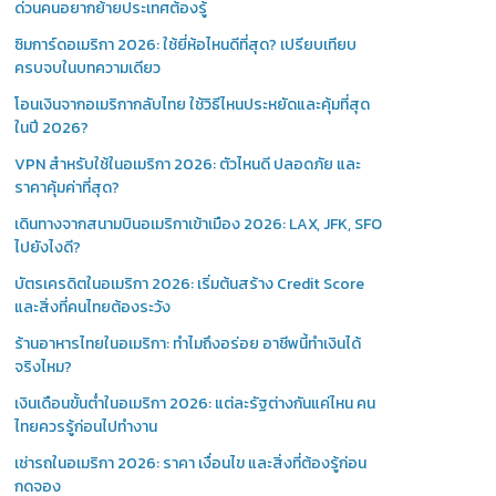
ด่วนคนอยากย้ายประเทศต้องรู้
ซิมการ์ดอเมริกา 2026: ใช้ยี่ห้อไหนดีที่สุด? เปรียบเทียบ
ครบจบในบทความเดียว
โอนเงินจากอเมริกากลับไทย ใช้วิธีไหนประหยัดและคุ้มที่สุด
ในปี 2026?
VPN สำหรับใช้ในอเมริกา 2026: ตัวไหนดี ปลอดภัย และ
ราคาคุ้มค่าที่สุด?
เดินทางจากสนามบินอเมริกาเข้าเมือง 2026: LAX, JFK, SFO
ไปยังไงดี?
บัตรเครดิตในอเมริกา 2026: เริ่มต้นสร้าง Credit Score
และสิ่งที่คนไทยต้องระวัง
ร้านอาหารไทยในอเมริกา: ทำไมถึงอร่อย อาชีพนี้ทำเงินได้
จริงไหม?
เงินเดือนขั้นต่ำในอเมริกา 2026: แต่ละรัฐต่างกันแค่ไหน คน
ไทยควรรู้ก่อนไปทำงาน
เช่ารถในอเมริกา 2026: ราคา เงื่อนไข และสิ่งที่ต้องรู้ก่อน
กดจอง