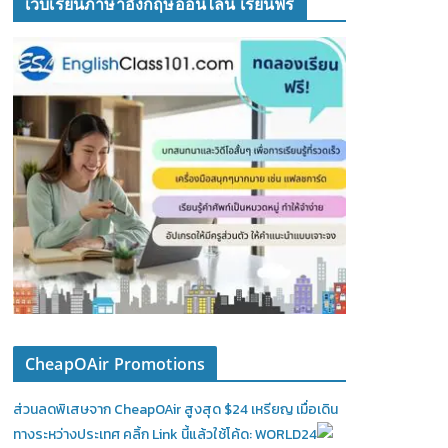
เว็บเรียนภาษาอังกฤษออนไลน์ เรียนฟรี
CheapOAir Promotions
ส่วนลดพิเสษจาก CheapOAir สูงสุด $24 เหรียญ เมื่อเดิน
ทางระหว่างประเทศ คลิ้ก Link นี้แล้วใช้โค้ด: WORLD24