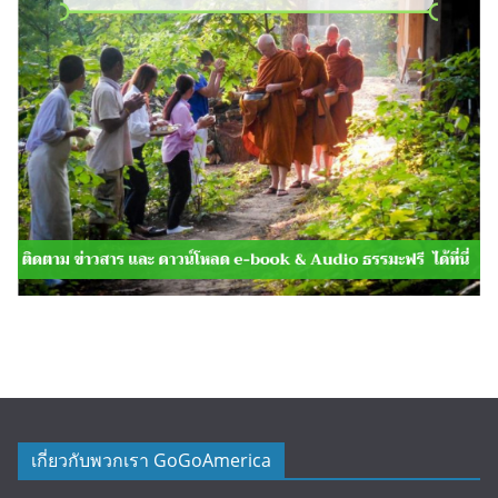
เกี่ยวกับพวกเรา GoGoAmerica