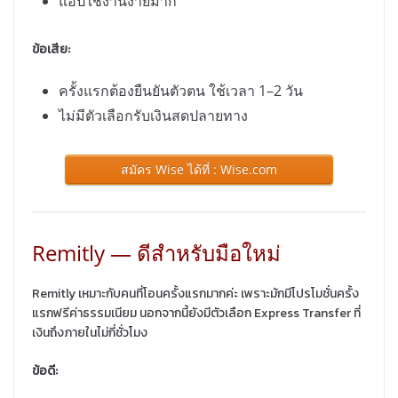
แอปใช้งานง่ายมาก
ข้อเสีย:
ครั้งแรกต้องยืนยันตัวตน ใช้เวลา 1–2 วัน
ไม่มีตัวเลือกรับเงินสดปลายทาง
สมัคร Wise ได้ที่ : Wise.com
Remitly — ดีสำหรับมือใหม่
Remitly เหมาะกับคนที่โอนครั้งแรกมากค่ะ เพราะมักมีโปรโมชั่นครั้ง
แรกฟรีค่าธรรมเนียม นอกจากนี้ยังมีตัวเลือก Express Transfer ที่
เงินถึงภายในไม่กี่ชั่วโมง
ข้อดี: