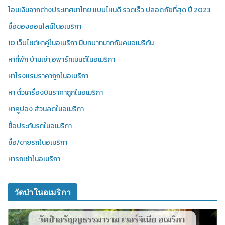
โอนเงินจากต่างประเทศมาไทย แบบไหนดี รวดเร็ว ปลอดภัยที่สุด ปี 2023
ซื้อของออนไลน์ในอเมริกา
10 เว็บไซต์หาคู่ในอเมริกา มีบทบาทมากกับคนอเมริกัน
หาที่พัก บ้านเช่า,อพาร์ทเมนต์ในอเมริกา
หาโรงแรมราคาถูกในอเมริกา
หา ตั๋วเครื่องบินราคาถูกในอเมริกา
หาคูปอง ส่วนลดในอเมริกา
ซื้อประกันรถในอเมริกา
ซื้อ/ขายรถในอเมริกา
หารถเช่าในอเมริกา
วัดป่าในอเมริกา