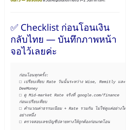
ขั้นที่ 5 — รอรับเงิน
ส่วนใหญ่เงินถึงภายใน 1–2 วันทำการค่ะ
✅ Checklist ก่อนโอนเงิน
กลับไทย — บันทึกภาพหน้า
จอไว้เลยค่ะ
ก่อนโอนทุกครั้ง:

□ เปรียบเทียบ Rate วันนั้นระหว่าง Wise, Remitly และ 
DeeMoney

□ ดู Mid-market Rate จริงที่ google.com/finance 
ก่อนเปรียบเทียบ

□ คำนวณค่าธรรมเนียม + Rate รวมกัน ไม่ใช่ดูแค่อย่างใด
อย่างหนึ่ง

□ ตรวจสอบเลขบัญชีปลายทางให้ถูกต้องก่อนกดโอน
