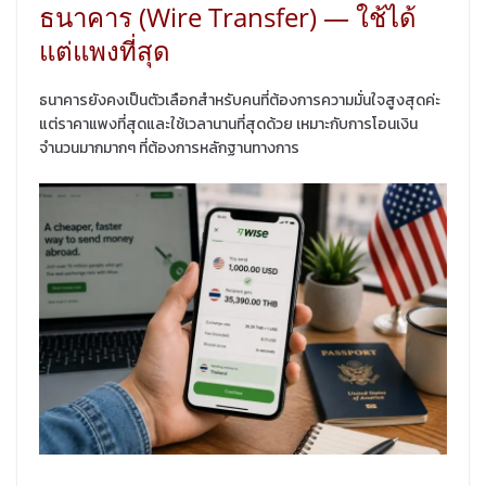
ธนาคาร (Wire Transfer) — ใช้ได้
แต่แพงที่สุด
ธนาคารยังคงเป็นตัวเลือกสำหรับคนที่ต้องการความมั่นใจสูงสุดค่ะ
แต่ราคาแพงที่สุดและใช้เวลานานที่สุดด้วย เหมาะกับการโอนเงิน
จำนวนมากมากๆ ที่ต้องการหลักฐานทางการ