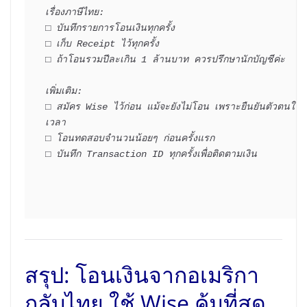
เรื่องภาษีไทย:

□ บันทึกรายการโอนเงินทุกครั้ง

□ เก็บ Receipt ไว้ทุกครั้ง

□ ถ้าโอนรวมปีละเกิน 1 ล้านบาท ควรปรึกษานักบัญชีค่ะ

เพิ่มเติม:

□ สมัคร Wise ไว้ก่อน แม้จะยังไม่โอน เพราะยืนยันตัวตนใช้
เวลา

□ โอนทดสอบจำนวนน้อยๆ ก่อนครั้งแรก

สรุป: โอนเงินจากอเมริกา
กลับไทย ใช้ Wise คุ้มที่สุด