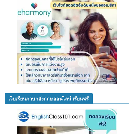
เว็บเรียนภาษาอังกฤษออนไลน์ เรียนฟรี