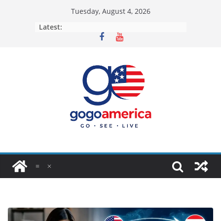
Skip
Tuesday, August 4, 2026
to
Latest:
content