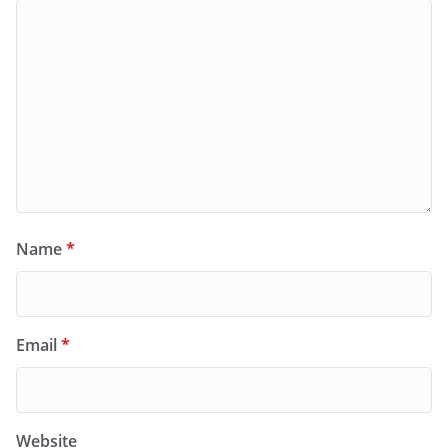
Name
*
Email
*
Website