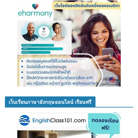
เว็บเรียนภาษาอังกฤษออนไลน์ เรียนฟรี