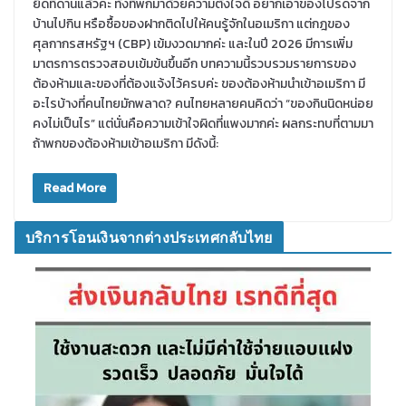
ยึดที่ด่านแล้วค่ะ ทั้งที่พกมาด้วยความตั้งใจดี อยากเอาของโปรดจาก
บ้านไปกิน หรือซื้อของฝากติดไปให้คนรู้จักในอเมริกา แต่กฎของ
ศุลกากรสหรัฐฯ (CBP) เข้มงวดมากค่ะ และในปี 2026 มีการเพิ่ม
มาตรการตรวจสอบเข้มข้นขึ้นอีก บทความนี้รวบรวมรายการของ
ต้องห้ามและของที่ต้องแจ้งไว้ครบค่ะ ของต้องห้ามนำเข้าอเมริกา มี
อะไรบ้างที่คนไทยมักพลาด? คนไทยหลายคนคิดว่า “ของกินนิดหน่อย
คงไม่เป็นไร” แต่นั่นคือความเข้าใจผิดที่แพงมากค่ะ ผลกระทบที่ตามมา
ถ้าพกของต้องห้ามเข้าอเมริกา มีดังนี้:
Read More
บริการโอนเงินจากต่างประเทศกลับไทย