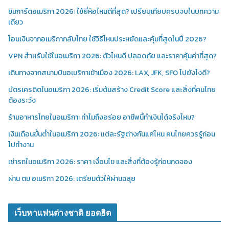
ซิมการ์ดอเมริกา 2026: ใช้ยี่ห้อไหนดีที่สุด? เปรียบเทียบครบจบในบทความ
เดียว
โอนเงินจากอเมริกากลับไทย ใช้วิธีไหนประหยัดและคุ้มที่สุดในปี 2026?
VPN สำหรับใช้ในอเมริกา 2026: ตัวไหนดี ปลอดภัย และราคาคุ้มค่าที่สุด?
เดินทางจากสนามบินอเมริกาเข้าเมือง 2026: LAX, JFK, SFO ไปยังไงดี?
บัตรเครดิตในอเมริกา 2026: เริ่มต้นสร้าง Credit Score และสิ่งที่คนไทย
ต้องระวัง
ร้านอาหารไทยในอเมริกา: ทำไมถึงอร่อย อาชีพนี้ทำเงินได้จริงไหม?
เงินเดือนขั้นต่ำในอเมริกา 2026: แต่ละรัฐต่างกันแค่ไหน คนไทยควรรู้ก่อน
ไปทำงาน
เช่ารถในอเมริกา 2026: ราคา เงื่อนไข และสิ่งที่ต้องรู้ก่อนกดจอง
ผ่าน ตม อเมริกา 2026: เตรียมตัวให้ผ่านฉลุย
เว็บหาแฟนต่างชาติ ยอดฮิต