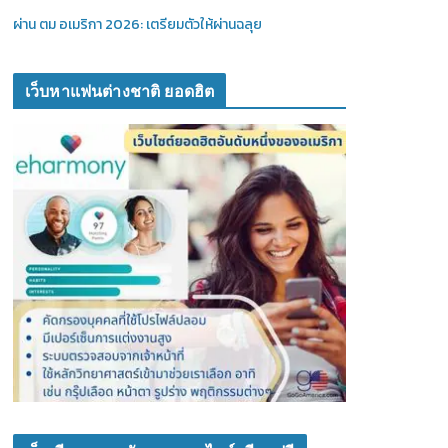
ผ่าน ตม อเมริกา 2026: เตรียมตัวให้ผ่านฉลุย
เว็บหาแฟนต่างชาติ ยอดฮิต