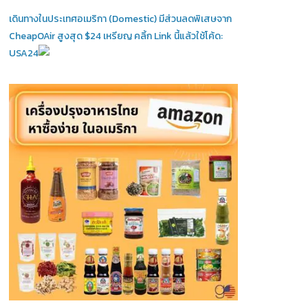
เดินทางในประเทศอเมริกา (Domestic)
มีส่วนลดพิเสษจาก
CheapOAir สูงสุด $24 เหรียญ คลิ้ก Link นี้แล้วใช้โค้ด:
USA24