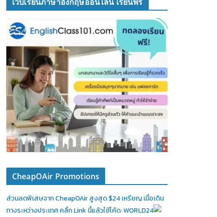
เว็บเรียนภาษาอังกฤษออนไลน์ เรียนฟรี
CheapOAir Promotions
ส่วนลดพิเสษจาก CheapOAir สูงสุด $24 เหรียญ เมื่อเดิน
ทางระหว่างประเทศ คลิ้ก Link นี้แล้วใช้โค้ด: WORLD24