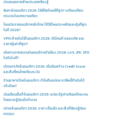
ด่วนคนอยากย้ายประเทศต้องรู้
ซิมการ์ดอเมริกา 2026: ใช้ยี่ห้อไหนดีที่สุด? เปรียบเทียบ
ครบจบในบทความเดียว
โอนเงินจากอเมริกากลับไทย ใช้วิธีไหนประหยัดและคุ้มที่สุด
ในปี 2026?
VPN สำหรับใช้ในอเมริกา 2026: ตัวไหนดี ปลอดภัย และ
ราคาคุ้มค่าที่สุด?
เดินทางจากสนามบินอเมริกาเข้าเมือง 2026: LAX, JFK, SFO
ไปยังไงดี?
บัตรเครดิตในอเมริกา 2026: เริ่มต้นสร้าง Credit Score
และสิ่งที่คนไทยต้องระวัง
ร้านอาหารไทยในอเมริกา: ทำไมถึงอร่อย อาชีพนี้ทำเงินได้
จริงไหม?
เงินเดือนขั้นต่ำในอเมริกา 2026: แต่ละรัฐต่างกันแค่ไหน คน
ไทยควรรู้ก่อนไปทำงาน
เช่ารถในอเมริกา 2026: ราคา เงื่อนไข และสิ่งที่ต้องรู้ก่อน
กดจอง