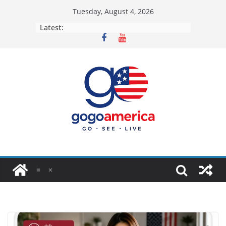
Skip
Tuesday, August 4, 2026
to
Latest:
content