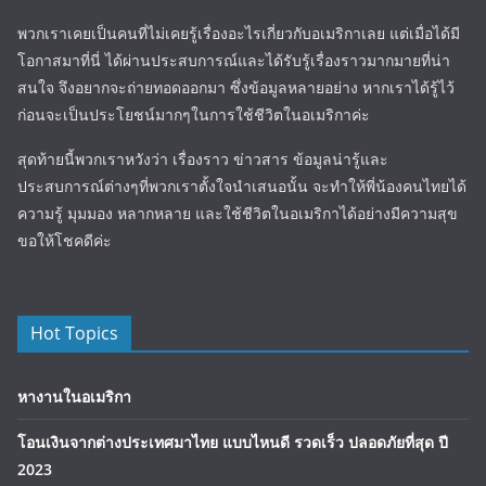
พวกเราเคยเป็นคนที่ไม่เคยรู้เรื่องอะไรเกี่ยวกับอเมริกาเลย แต่เมื่อได้มี
โอกาสมาที่นี่ ได้ผ่านประสบการณ์และได้รับรู้เรื่องราวมากมายที่น่า
สนใจ จึงอยากจะถ่ายทอดออกมา ซึ่งข้อมูลหลายอย่าง หากเราได้รู้ไว้
ก่อนจะเป็นประโยชน์มากๆในการใช้ชีวิตในอเมริกาค่ะ
สุดท้ายนี้พวกเราหวังว่า เรื่องราว ข่าวสาร ข้อมูลน่ารู้และ
ประสบการณ์ต่างๆที่พวกเราตั้งใจนำเสนอนั้น จะทำให้พี่น้องคนไทยได้
ความรู้ มุมมอง หลากหลาย และใช้ชีวิตในอเมริกาได้อย่างมีความสุข
ขอให้โชคดีค่ะ
Hot Topics
หางานในอเมริกา
โอนเงินจากต่างประเทศมาไทย แบบไหนดี รวดเร็ว ปลอดภัยที่สุด ปี
2023