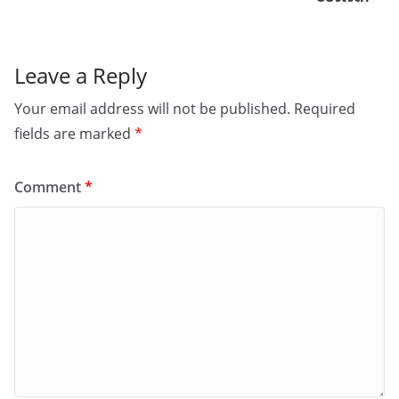
Leave a Reply
Your email address will not be published.
Required
fields are marked
*
Comment
*