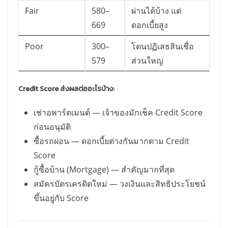
Fair
580–
ผ่านได้บ้าง แต่
669
ดอกเบี้ยสูง
Poor
300–
โดนปฏิเสธสินเชื่อ
579
ส่วนใหญ่
Credit Score ส่งผลต่ออะไรบ้าง:
เช่าอพาร์ตเมนต์ — เจ้าของมักเช็ค Credit Score
ก่อนอนุมัติ
ซื้อรถผ่อน — ดอกเบี้ยต่างกันมากตาม Credit
Score
กู้ซื้อบ้าน (Mortgage) — สำคัญมากที่สุด
สมัครบัตรเครดิตใหม่ — วงเงินและสิทธิประโยชน์
ขึ้นอยู่กับ Score