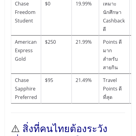
Chase
$0
19.99%
เหมาะ
น
Freedom
นักศึกษา
น
Student
Cashback
ดี
American
$250
21.99%
Points ดี
ม
Express
มาก
ด
Gold
สำหรับ
สายกิน
Chase
$95
21.49%
Travel
Sapphire
Points ดี
เ
Preferred
ที่สุด
S
⚠️
สิ่งที่คนไทยต้องระวัง