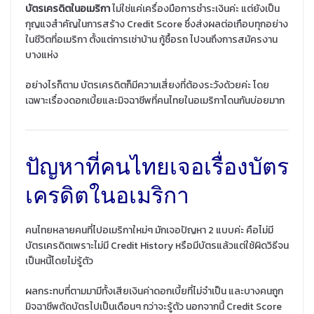
บัตรเครดิตในอเมริกา
ไม่ใช่แค่เครื่องมือการชำระเงินค่ะ แต่ยังเป็น
กุญแจสำคัญในการสร้าง Credit Score ซึ่งส่งผลต่อเกือบทุกอย่าง
ในชีวิตที่อเมริกา ตั้งแต่การเช่าบ้าน กู้ซื้อรถ ไปจนถึงการสมัครงาน
บางแห่ง
อย่างไรก็ตาม บัตรเครดิตก็มีความเสี่ยงที่ต้องระวังด้วยค่ะ โดย
เฉพาะเรื่องดอกเบี้ยและมิจฉาชีพที่คนไทยในอเมริกาโดนกันบ่อยมาก
ปัญหาที่คนไทยเจอเรื่องบัตร
เครดิตในอเมริกา
คนไทยหลายคนที่ไปอเมริกาใหม่ๆ มักเจอปัญหา 2 แบบค่ะ คือไม่มี
บัตรเครดิตเพราะไม่มี Credit History หรือมีบัตรแล้วแต่ใช้ผิดวิธีจน
เป็นหนี้โดยไม่รู้ตัว
ผลกระทบที่ตามมามีทั้งเสียเงินค่าดอกเบี้ยที่ไม่จำเป็น และบางคนถูก
มิจฉาชีพตัดบัตรไปเป็นเดือนๆ กว่าจะรู้ตัว นอกจากนี้ Credit Score