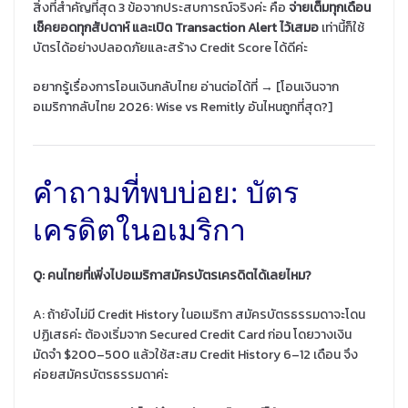
สิ่งที่สำคัญที่สุด 3 ข้อจากประสบการณ์จริงค่ะ คือ
จ่ายเต็มทุกเดือน
เช็คยอดทุกสัปดาห์ และเปิด Transaction Alert ไว้เสมอ
เท่านี้ก็ใช้
บัตรได้อย่างปลอดภัยและสร้าง Credit Score ได้ดีค่ะ
อยากรู้เรื่องการโอนเงินกลับไทย อ่านต่อได้ที่ → [โอนเงินจาก
อเมริกากลับไทย 2026: Wise vs Remitly อันไหนถูกที่สุด?]
คำถามที่พบบ่อย: บัตร
เครดิตในอเมริกา
Q: คนไทยที่เพิ่งไปอเมริกาสมัครบัตรเครดิตได้เลยไหม?
A: ถ้ายังไม่มี Credit History ในอเมริกา สมัครบัตรธรรมดาจะโดน
ปฏิเสธค่ะ ต้องเริ่มจาก Secured Credit Card ก่อน โดยวางเงิน
มัดจำ $200–500 แล้วใช้สะสม Credit History 6–12 เดือน จึง
ค่อยสมัครบัตรธรรมดาค่ะ