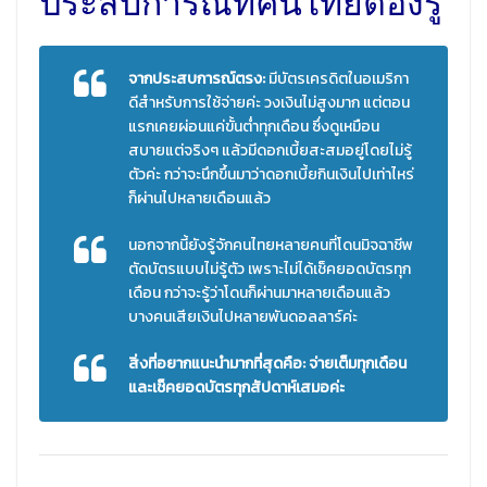
ประสบการณ์ที่คนไทยต้องรู้
จากประสบการณ์ตรง:
มีบัตรเครดิตในอเมริกา
ดีสำหรับการใช้จ่ายค่ะ วงเงินไม่สูงมาก แต่ตอน
แรกเคยผ่อนแค่ขั้นต่ำทุกเดือน ซึ่งดูเหมือน
สบายแต่จริงๆ แล้วมีดอกเบี้ยสะสมอยู่โดยไม่รู้
ตัวค่ะ กว่าจะนึกขึ้นมาว่าดอกเบี้ยกินเงินไปเท่าไหร่
ก็ผ่านไปหลายเดือนแล้ว
นอกจากนี้ยังรู้จักคนไทยหลายคนที่โดนมิจฉาชีพ
ตัดบัตรแบบไม่รู้ตัว เพราะไม่ได้เช็คยอดบัตรทุก
เดือน กว่าจะรู้ว่าโดนก็ผ่านมาหลายเดือนแล้ว
บางคนเสียเงินไปหลายพันดอลลาร์ค่ะ
สิ่งที่อยากแนะนำมากที่สุดคือ: จ่ายเต็มทุกเดือน
และเช็คยอดบัตรทุกสัปดาห์เสมอค่ะ