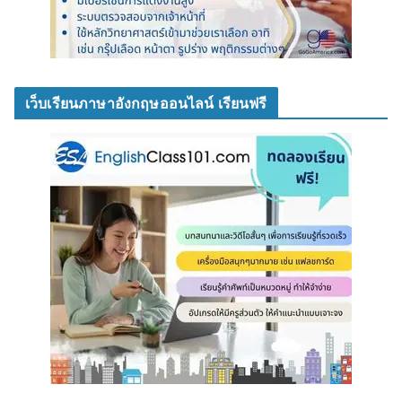
เว็บเรียนภาษาอังกฤษออนไลน์ เรียนฟรี