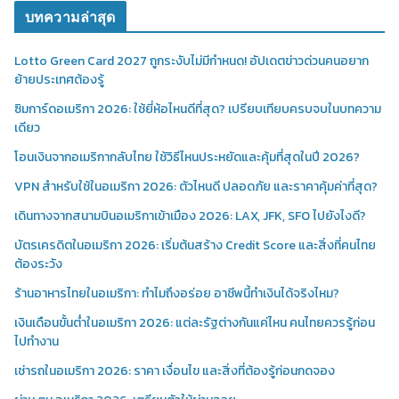
บทความล่าสุด
Lotto Green Card 2027 ถูกระงับไม่มีกำหนด! อัปเดตข่าวด่วนคนอยาก
ย้ายประเทศต้องรู้
ซิมการ์ดอเมริกา 2026: ใช้ยี่ห้อไหนดีที่สุด? เปรียบเทียบครบจบในบทความ
เดียว
โอนเงินจากอเมริกากลับไทย ใช้วิธีไหนประหยัดและคุ้มที่สุดในปี 2026?
VPN สำหรับใช้ในอเมริกา 2026: ตัวไหนดี ปลอดภัย และราคาคุ้มค่าที่สุด?
เดินทางจากสนามบินอเมริกาเข้าเมือง 2026: LAX, JFK, SFO ไปยังไงดี?
บัตรเครดิตในอเมริกา 2026: เริ่มต้นสร้าง Credit Score และสิ่งที่คนไทย
ต้องระวัง
ร้านอาหารไทยในอเมริกา: ทำไมถึงอร่อย อาชีพนี้ทำเงินได้จริงไหม?
เงินเดือนขั้นต่ำในอเมริกา 2026: แต่ละรัฐต่างกันแค่ไหน คนไทยควรรู้ก่อน
ไปทำงาน
เช่ารถในอเมริกา 2026: ราคา เงื่อนไข และสิ่งที่ต้องรู้ก่อนกดจอง