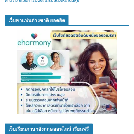
ผ่าน ตม อเมริกา 2026: เตรียมตัวให้ผ่านฉลุย
เว็บหาแฟนต่างชาติ ยอดฮิต
เว็บเรียนภาษาอังกฤษออนไลน์ เรียนฟรี