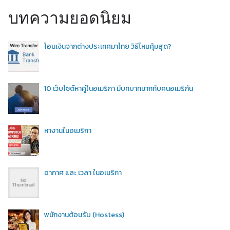
บทความยอดนิยม
โอนเงินจากต่างประเทศมาไทย วิธีไหนคุ้มสุด?
10 เว็บไซต์หาคู่ในอเมริกา มีบทบาทมากกับคนอเมริกัน
หางานในอเมริกา
อากาศ และ เวลา ในอเมริกา
พนักงานต้อนรับ (Hostess)