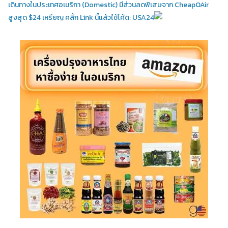
เดินทางในประเทศอเมริกา (Domestic)
มีส่วนลดพิเสษจาก CheapOAir
สูงสุด $24 เหรียญ คลิ้ก Link นี้แล้วใช้โค้ด: USA24