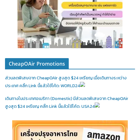
CheapOAir Promotions
ส่วนลดพิเสษจาก CheapOAir สูงสุด $24 เหรียญ เมื่อเดินทางระหว่าง
ประเทศ คลิ้ก Link นี้แล้วใช้โค้ด: WORLD24
เดินทางในประเทศอเมริกา (Domestic)
มีส่วนลดพิเสษจาก CheapOAir
สูงสุด $24 เหรียญ คลิ้ก Link นี้แล้วใช้โค้ด: USA24