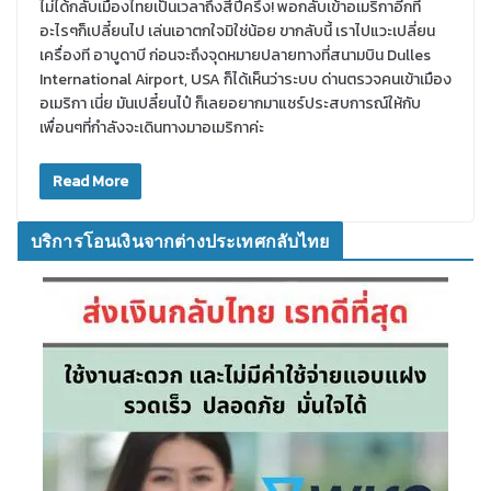
ไม่ได้กลับเมืองไทยเป็นเวลาถึงสี่ปีครึ่ง! พอกลับเข้าอเมริกาอีกที
อะไรๆก็เปลี๋ยนไป เล่นเอาตกใจมิใช่น้อย ขากลับนี้ เราไปแวะเปลี่ยน
เครื่องที อาบูดาบี ก่อนจะถึงจุดหมายปลายทางที่สนามบิน Dulles
International Airport, USA ก็ได้เห็นว่าระบบ ด่านตรวจคนเข้าเมือง
อเมริกา เนี่ย มันเปลี๋ยนไป๋ ก็เลยอยากมาแชร์ประสบการณ์ให้กับ
เพื่อนๆที่กำลังจะเดินทางมาอเมริกาค่ะ
Read More
บริการโอนเงินจากต่างประเทศกลับไทย