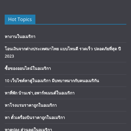
Hot Topics
หางานในอเมริกา
โอนเงินจากต่างประเทศมาไทย แบบไหนดี รวดเร็ว ปลอดภัยที่สุด ปี
2023
ซื้อของออนไลน์ในอเมริกา
10 เว็บไซต์หาคู่ในอเมริกา มีบทบาทมากกับคนอเมริกัน
หาที่พัก บ้านเช่า,อพาร์ทเมนต์ในอเมริกา
หาโรงแรมราคาถูกในอเมริกา
หา ตั๋วเครื่องบินราคาถูกในอเมริกา
หาคูปอง ส่วนลดในอเมริกา