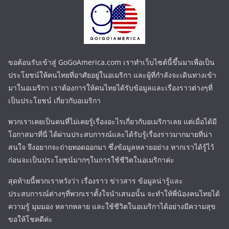
ขอต้อนรับเข้าสู่ GoGoAmerica.com เราทำเว็บไซต์นี้ขึ้นมาเพื่อเป็น
ประโยชน์ให้คนไทยที่อาศัยอยู่ในอเมริกา และผู้ที่กำลังจะเดินทางเข้า
มาในอเมริกา เราต้องการให้คนไทยได้รับข้อมูลและเรื่องราวต่างๆที่
เป็นประโยชน์ เกี่ยวกับอเมริกา
พวกเราเคยเป็นคนที่ไม่เคยรู้เรื่องอะไรเกี่ยวกับอเมริกาเลย แต่เมื่อได้มี
โอกาสมาที่นี่ ได้ผ่านประสบการณ์และได้รับรู้เรื่องราวมากมายที่น่า
สนใจ จึงอยากจะถ่ายทอดออกมา ซึ่งข้อมูลหลายอย่าง หากเราได้รู้ไว้
ก่อนจะเป็นประโยชน์มากๆในการใช้ชีวิตในอเมริกาค่ะ
สุดท้ายนี้พวกเราหวังว่า เรื่องราว ข่าวสาร ข้อมูลน่ารู้และ
ประสบการณ์ต่างๆที่พวกเราตั้งใจนำเสนอนั้น จะทำให้พี่น้องคนไทยได้
ความรู้ มุมมอง หลากหลาย และใช้ชีวิตในอเมริกาได้อย่างมีความสุข
ขอให้โชคดีค่ะ