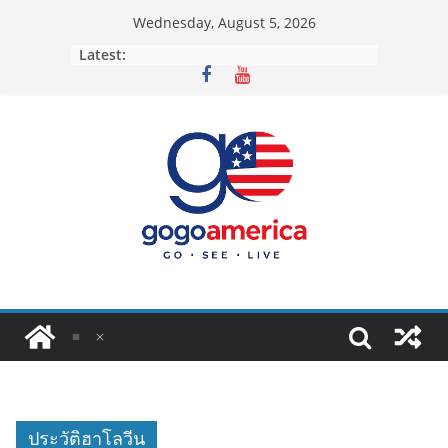
Skip
Wednesday, August 5, 2026
to
Latest:
content
ประวัติฮาโลวีน