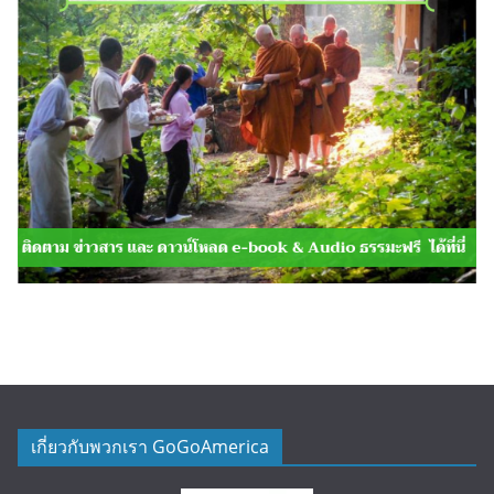
เกี่ยวกับพวกเรา GoGoAmerica