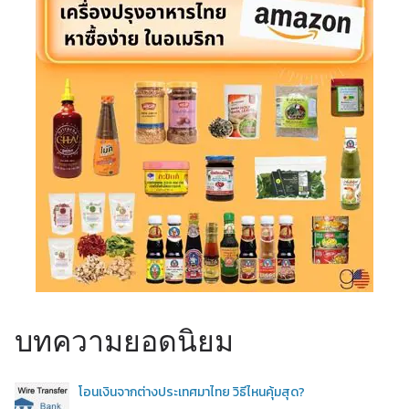
บทความยอดนิยม
โอนเงินจากต่างประเทศมาไทย วิธีไหนคุ้มสุด?