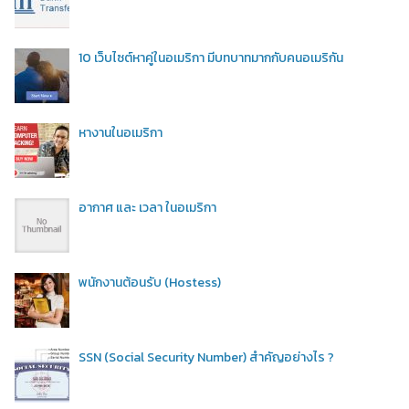
10 เว็บไซต์หาคู่ในอเมริกา มีบทบาทมากกับคนอเมริกัน
หางานในอเมริกา
อากาศ และ เวลา ในอเมริกา
พนักงานต้อนรับ (Hostess)
SSN (Social Security Number) สำคัญอย่างไร ?