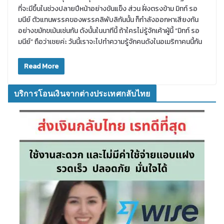
ที่จะมีขึ้นในช่วงปลายปีหน้าอย่างขันแข็ง ส่วน ฝั่งตรงข้าม มิทท์ รอ
มนีย์ ตัวแทนพรรคของพรรคลิพับลิกันนั้น ก็กำลังออกหาเสียงกัน
อย่างขมักขเม้นเช่นกัน ดังนั้นในนาทีนี้ ถ้าใครไม่รู้จักเค้าผู้นี้ “มิทท์ รอ
มนีย์” ถือว่าเชยค่ะ วันนี้เราจะไปทำความรู้จักคนดังในอเมริกาคนนี้กัน
Read More
บริการโอนเงินจากต่างประเทศกลับไทย