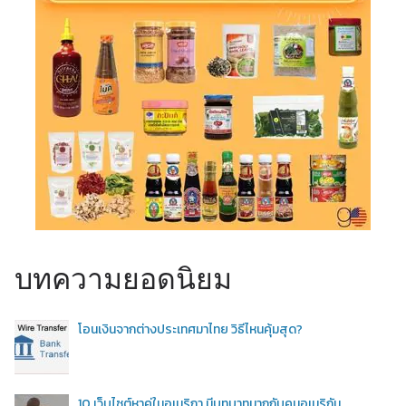
บทความยอดนิยม
โอนเงินจากต่างประเทศมาไทย วิธีไหนคุ้มสุด?
10 เว็บไซต์หาคู่ในอเมริกา มีบทบาทมากกับคนอเมริกัน