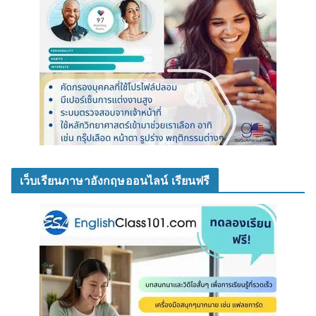
เว็บเรียนภาษาอังกฤษออนไลน์ เรียนฟรี