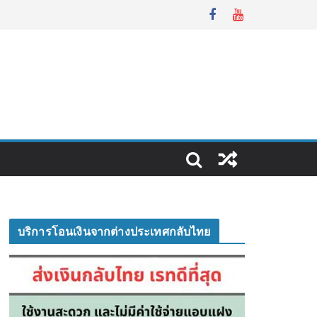
บริการโอนเงินจากต่างประเทศกลับไทย