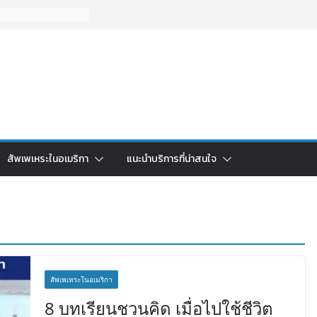
สัพเพเหระในอเมริกา
แนะนำบริการที่น่าสนใจ
สัพเพเหระในอเมริกา
8 บทเรียนชวนคิด เมื่อไปใช้ชีวิต