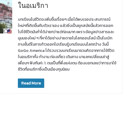
ในอเมริกา
บทเรียนในชีวิตจะเพิ่มขึ้นเรื่อยๆ เมื่อได้พบเจอประสบการณ์
ใหม่ๆที่เกิดขึ้นกับตัวเราเอง แล้วยิ่งเป็นยุคสมัยนี้แล้วการออก
ไปใช้ชีวิตมันทำได้ง่ายกว่าแต่ก่อนมาก เพราะข้อมูลข่าวสารและ
มุมมองใหม่ ๆ ที่หาได้อย่างง่ายดายในโลกออนไลน์ เป็นใบเบิก
ทางชั้นดีในการก้าวออกไปเรียนรู้บทเรียนบนโลกกว้าง วันนี้
GoGo America ได้รวบรวมบทเรียนมาชวนคิดจากการใช้ชีวิต
ในอเมริกาทั้ง ทำงาน ท่องเที่ยว เดินทาง มาแลกเปลี่ยนเล่าสู่
เพื่อนๆ ฟังกันค่ะ 1. ตนเป็นที่พึ่งแห่งตน ต้องบอกเลยว่าการมาใช้
ชีวิตที่อเมริกาซึ่งเป็นเมืองทุนนิยม
Read More