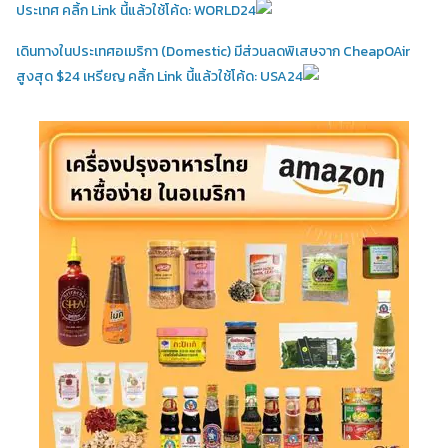
ประเทศ คลิ้ก Link นี้แล้วใช้โค้ด: WORLD24
เดินทางในประเทศอเมริกา (Domestic)
มีส่วนลดพิเสษจาก CheapOAir
สูงสุด $24 เหรียญ คลิ้ก Link นี้แล้วใช้โค้ด: USA24