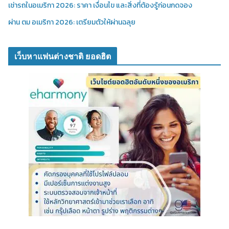
เช่ารถในอเมริกา 2026: ราคา เงื่อนไข และสิ่งที่ต้องรู้ก่อนกดจอง
ผ่าน ตม อเมริกา 2026: เตรียมตัวให้ผ่านฉลุย
เว็บหาแฟนต่างชาติ ยอดฮิต