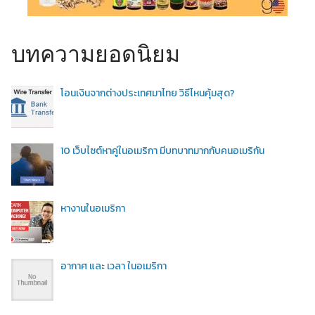
บทความยอดนิยม
โอนเงินจากต่างประเทศมาไทย วิธีไหนคุ้มสุด?
10 เว็บไซต์หาคู่ในอเมริกา มีบทบาทมากกับคนอเมริกัน
หางานในอเมริกา
อากาศ และ เวลา ในอเมริกา