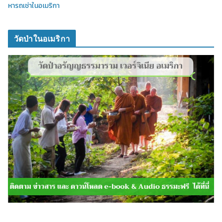
หารถเช่าในอเมริกา
วัดป่าในอเมริกา