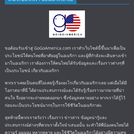
ขอต้อนรับเข้าสู่ GoGoAmerica.com เราทำเว็บไซต์นี้ขึ้นมาเพื่อเป็น
ประโยชน์ให้คนไทยที่อาศัยอยู่ในอเมริกา และผู้ที่กำลังจะเดินทางเข้า
มาในอเมริกา เราต้องการให้คนไทยได้รับข้อมูลและเรื่องราวต่างๆที่
เป็นประโยชน์ เกี่ยวกับอเมริกา
พวกเราเคยเป็นคนที่ไม่เคยรู้เรื่องอะไรเกี่ยวกับอเมริกาเลย แต่เมื่อได้มี
โอกาสมาที่นี่ ได้ผ่านประสบการณ์และได้รับรู้เรื่องราวมากมายที่น่า
สนใจ จึงอยากจะถ่ายทอดออกมา ซึ่งข้อมูลหลายอย่าง หากเราได้รู้ไว้
ก่อนจะเป็นประโยชน์มากๆในการใช้ชีวิตในอเมริกาค่ะ
สุดท้ายนี้พวกเราหวังว่า เรื่องราว ข่าวสาร ข้อมูลน่ารู้และ
ประสบการณ์ต่างๆที่พวกเราตั้งใจนำเสนอนั้น จะทำให้พี่น้องคนไทยได้
ความรู้ มุมมอง หลากหลาย และใช้ชีวิตในอเมริกาได้อย่างมีความสุข