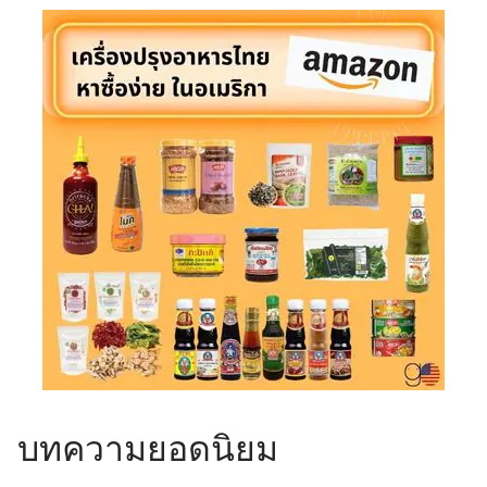
บทความยอดนิยม