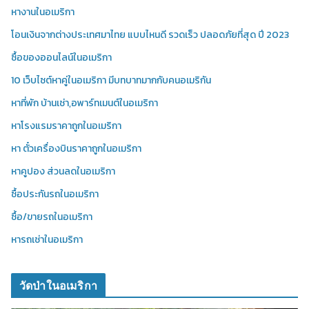
หางานในอเมริกา
โอนเงินจากต่างประเทศมาไทย แบบไหนดี รวดเร็ว ปลอดภัยที่สุด ปี 2023
ซื้อของออนไลน์ในอเมริกา
10 เว็บไซต์หาคู่ในอเมริกา มีบทบาทมากกับคนอเมริกัน
หาที่พัก บ้านเช่า,อพาร์ทเมนต์ในอเมริกา
หาโรงแรมราคาถูกในอเมริกา
หา ตั๋วเครื่องบินราคาถูกในอเมริกา
หาคูปอง ส่วนลดในอเมริกา
ซื้อประกันรถในอเมริกา
ซื้อ/ขายรถในอเมริกา
หารถเช่าในอเมริกา
วัดป่าในอเมริกา