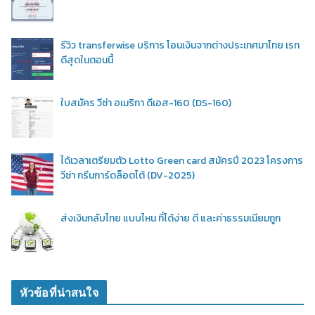
รีวิว transferwise บริการ โอนเงินจากต่างประเทศมาไทย เรท
ดีสุดในตอนนี้
ใบสมัคร วีซ่า อเมริกา ดีเอส-160 (DS-160)
ได้เวลาเตรียมตัว Lotto Green card สมัครปี 2023 โครงการ
วีซ่า กรีนการ์ดล็อตโต้ (DV-2025)
ส่งเงินกลับไทย แบบไหน ที่ได้ง่าย ดี และค่าธรรมเนียมถูก
หัวข้อที่น่าสนใจ