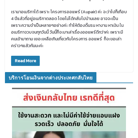
เรามาอเมริกาได้ เพราะ โครงการออแพร์ (Aupair) ค่ะ จะว่าไปก็เกือบ
4 ปีแล้วที่อยู่อเมริกาตลอด โดยไม่ได้กลับไปบ้านเลย อาจจะเป็น
เพราะความจำเป็นหลายๆอย่างค่ะ ทำให้ต้องดิ้นรน หางาน หาเงิน ใน
อเมริกาจวบจนทุกวันนี้ วันนี้ก็จะมาเล่าเรื่องออแพร์ดีกว่าค่ะ เพราะมี
คนเข้ามาถาม เยอะเหลือเกินเกี่ยวกับโครงการ ออแพร์ ก็จะขอเล่า
คร่าวๆแล้วกันนะค่ะ
Read More
บริการโอนเงินจากต่างประเทศกลับไทย