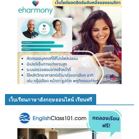
เว็บเรียนภาษาอังกฤษออนไลน์ เรียนฟรี