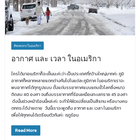
สัพเพเหระในอเมริกา
อากาศ และ เวลา ในอเมริกา
ใครได้มาอเมริกาก็จะเห็นนะค่ะว่า เป็นประเทศที่กว้างใหญ่มากค่ะ ภูมิ
อากาศก็หลากหลายแตกต่างกันไปในแต่ละภูมิภาค ในอเมริกาเราจะ
พบอากาศได้ทุกรูปแบบ ตั้งแต่บรรยากาศแบบแถบขั้วโลกซึ่งหนาว
ติดลบ 40 องศา จนถึงบรรยากาศที่ร้อนเหมือนทะเลทราย 45 องศา
ดังนั้นช่วงหน้าร้อนนี้หล่ะค่ะ จะทำให้ผิวเปลี่ยนเป็นสีแทน หรือบางคน
ตกกระได้ง่ายดาย วันนี้เราจะพูดถึง อากาศ และ เวลา ในอเมริกา
เพื่อให้ทุกคนได้เตรียมตัวกันค่ะ ฤดูร้อน
Read More