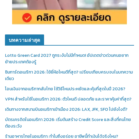
บทความล่าสุด
Lotto Green Card 2027 ถูกระงับไม่มีกำหนด! อัปเดตข่าวด่วนคนอยาก
ย้ายประเทศต้องรู้
ซิมการ์ดอเมริกา 2026: ใช้ยี่ห้อไหนดีที่สุด? เปรียบเทียบครบจบในบทความ
เดียว
โอนเงินจากอเมริกากลับไทย ใช้วิธีไหนประหยัดและคุ้มที่สุดในปี 2026?
VPN สำหรับใช้ในอเมริกา 2026: ตัวไหนดี ปลอดภัย และราคาคุ้มค่าที่สุด?
เดินทางจากสนามบินอเมริกาเข้าเมือง 2026: LAX, JFK, SFO ไปยังไงดี?
บัตรเครดิตในอเมริกา 2026: เริ่มต้นสร้าง Credit Score และสิ่งที่คนไทย
ต้องระวัง
ร้านอาหารไทยในอเมริกา: ทำไมถึงอร่อย อาชีพนี้ทำเงินได้จริงไหม?