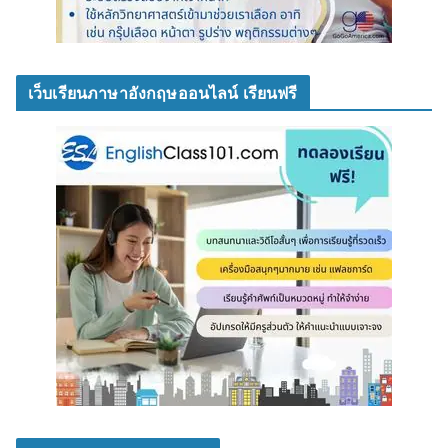
เว็บเรียนภาษาอังกฤษออนไลน์ เรียนฟรี