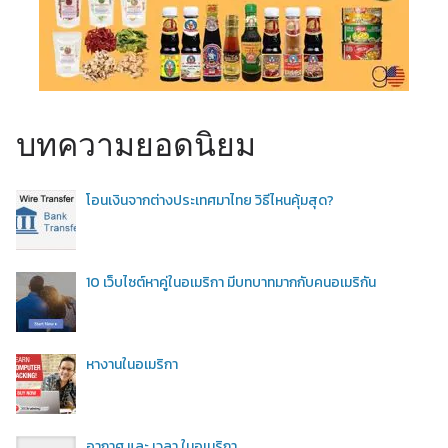
บทความยอดนิยม
โอนเงินจากต่างประเทศมาไทย วิธีไหนคุ้มสุด?
10 เว็บไซต์หาคู่ในอเมริกา มีบทบาทมากกับคนอเมริกัน
หางานในอเมริกา
อากาศ และ เวลา ในอเมริกา