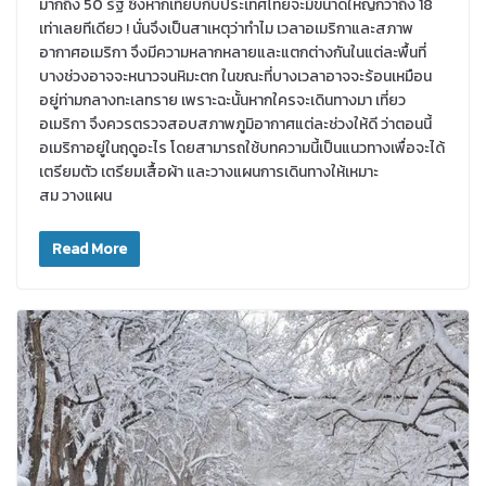
มากถึง 50 รัฐ ซึ่งหากเทียบกับประเทศไทยจะมีขนาดใหญ่กว่าถึง 18
เท่าเลยทีเดียว ! นั่นจึงเป็นสาเหตุว่าทำไม เวลาอเมริกาและสภาพ
อากาศอเมริกา จึงมีความหลากหลายและแตกต่างกันในแต่ละพื้นที่
บางช่วงอาจจะหนาวจนหิมะตก ในขณะที่บางเวลาอาจจะร้อนเหมือน
อยู่ท่ามกลางทะเลทราย เพราะฉะนั้นหากใครจะเดินทางมา เที่ยว
อเมริกา จึงควรตรวจสอบสภาพภูมิอากาศแต่ละช่วงให้ดี ว่าตอนนี้
อเมริกาอยู่ในฤดูอะไร โดยสามารถใช้บทความนี้เป็นแนวทางเพื่อจะได้
เตรียมตัว เตรียมเสื้อผ้า และวางแผนการเดินทางให้เหมาะ
สม วางแผน
Read More